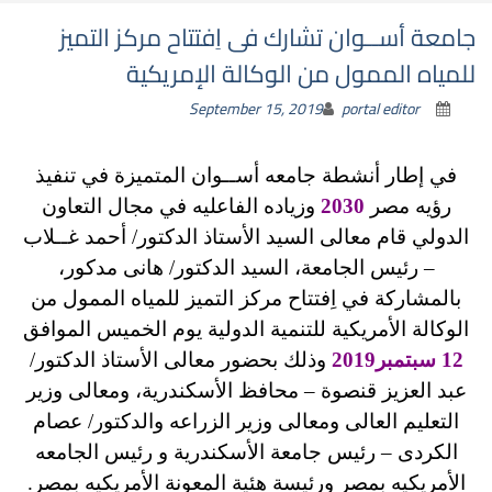
جامعة أســوان تشارك فى اِفتتاح مركز التميز
للمياه الممول من الوكالة الإمريكية
September 15, 2019
portal editor
في إطار أنشطة جامعه أســوان المتميزة في تنفيذ
رؤيه مصر
2030
وزياده الفاعليه في مجال التعاون
الدولي قام معالى السيد الأستاذ الدكتور/ أحمد غــلاب
– رئيس الجامعة، السيد الدكتور/ هانى مدكور،
بالمشاركة في اِفتتاح مركز التميز للمياه الممول من
الوكالة الأمريكية للتنمية الدولية يوم الخميس الموافق
12 سبتمبر2019
وذلك بحضور معالى الأستاذ الدكتور/
عبد العزيز قنصوة – محافظ الأسكندرية، ومعالى وزير
التعليم العالى ومعالى وزير الزراعه والدكتور/ عصام
الكردى – رئيس جامعة الأسكندرية و رئيس الجامعه
الأمريكيه بمصر ورئيسة هئية المعونة الأمريكيه بمصر.