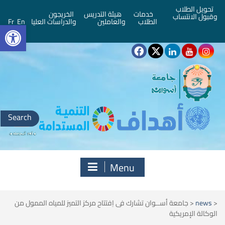
تحويل الطلاب
خدمات
هيئة التدريس
الخريجون
وقبول الانتساب
bar
الطلاب
والعاملين
والدراسات العليا
En
Fr
Search
for:
Menu
<
news
<
جامعة أســوان تشارك فى اِفتتاح مركز التميز للمياه الممول من
الوكالة الإمريكية