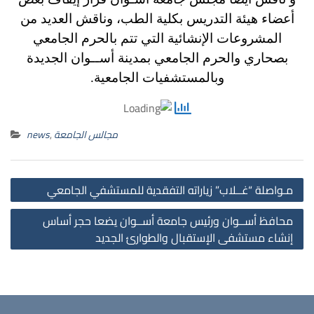
أعضاء هيئة التدريس بكلية الطب،
وناقش العديد من
المشروعات الإنشائية التي تتم بالحرم الجامعي
بصحاري والحرم الجامعي بمدينة أســوان الجديدة
وبالمستشفيات الجامعية.
مجالس الجامعة
,
news
st
مـواصلة “غــلاب” زياراته التفقدية للمستشفي الجامعي
on
محافظ أســوان ورئيس جامعة أســوان يضعا حجر أساس
إنشاء مستشفى الإستقبال والطوارئ الجديد