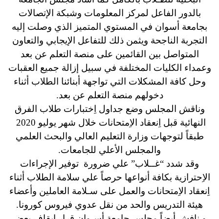
بالدور الفاعل لمركز المعلومات وشبكة الإتصالات
بجامعة أسوان في المستوي المتميز الذي وصلت إليه
التجربة الناجحة ويثمن ذلك للتفاعل الإيجابي والتعاون
المتواصل بين القائمين على منصة التعلم عن بعد
وعمداء الكليات المختلفة في سبيل إزالة جميع العقبات
وحل كافة المشكلات التي تواجهة أبنائنا الطلاب أثناء
دخولهم منصة التعلم عن بعد.
وناقش المجلس وضع جداول اِختبارات طلاب الفرق
النهائية قبل اِنعقاد الاِمتحانات خلال شهر يوليو 2020
طبقاً لتوجهات وزارة التعليم العالي والبحث العلمي
والمجلس الأعلي للجامعات.
وقد شدد “غــلاب” علي ضرورة توفير الإجراءات
الاِحترازية بكافة أنواعها حرصاً علي سلامة الطلاب أثناء
اِنعقاد الاِمتحانات والعمل على سـلامة العاملين وأعضاء
هيئة التدريس والحد من نقل عدوي فيروس كورونا.
و نافش أيضاً مجلس جامعة أسـوان قرار إيقاف بعض