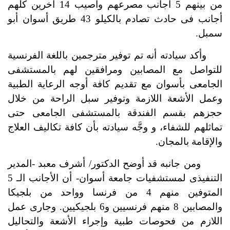
من بينهم 5 أجانب مصرعهم وأصيب 14 آخرين كلهم
أجانب فى حادث تصادم بالكيلو 43 طريق أسوان أبو
سمبل.
وأكد سيادته أنه تم توفير مترجمين باللغة الفرنسية
للتواصل مع المصابين ومرافقين لهم بالمستشفى
الجامعى بأسوان مع تقديم كافة أوجه الرعاية الطبية
وعمل الأشعة اللازمة وتوفير سبل الراحة من خلال
حجزهم بقسم الفندقة بالمستشفى الجامعى حتى
تماثلهم للشفاء،
و وجَّه سيادته بأن كافة تكاليف العلاج
والإقامة بالمجان.
ومن جانبه قد أوضح الدكتور/ أشرف معبد -المدير
التنفيذى لمستشفيات جامعة أسوان- أن الأجانب الـ 5
المتوفين منهم 4 من فرنسا وواحد من بلجيكا
والمصابين 8 منهم فرنسيين و6 بلجيكيين. وجارى عمل
اللازم من فحوصات طبية وإجراء الأشعة والتحاليل