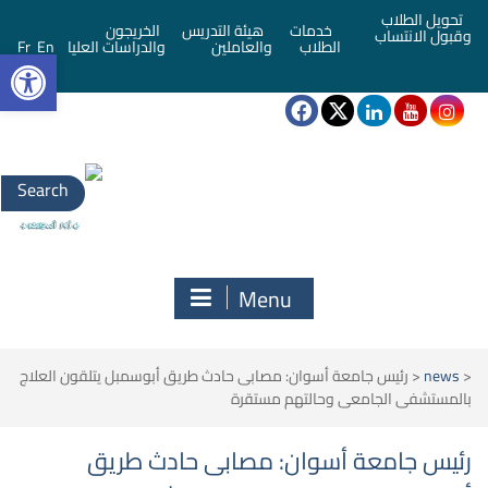
تحويل الطلاب
خدمات
هيئة التدريس
الخريجون
وقبول الانتساب
bar
الطلاب
والعاملين
والدراسات العليا
En
Fr
Search
for:
Menu
<
news
<
رئيس جامعة أسوان: مصابى حادث طريق أبوسمبل يتلقون العلاج
بالمستشفى الجامعى وحالتهم مستقرة
رئيس جامعة أسوان: مصابى حادث طريق