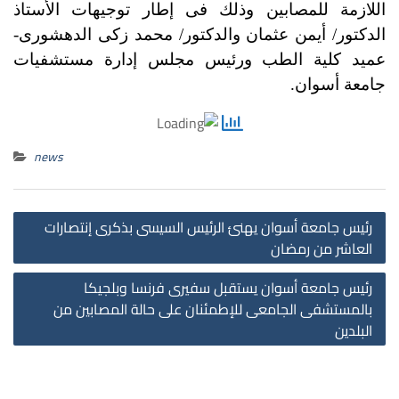
اللازمة للمصابين وذلك فى إطار توجيهات الأستاذ
الدكتور/ أيمن عثمان والدكتور/ محمد زكى الدهشورى-
عميد كلية الطب ورئيس مجلس إدارة مستشفيات
جامعة أسوان.
news
st
رئيس جامعة أسوان يهنئ الرئيس السيسى بذكرى إنتصارات
on
العاشر من رمضان
رئيس جامعة أسوان يستقبل سفيرى فرنسا وبلجيكا
بالمستشفى الجامعى للإطمئنان على حالة المصابين من
البلدين