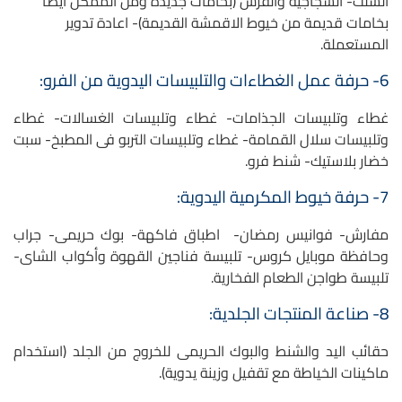
الشلت- السجاجية والفرش (بخامات جديدة ومن الممكن ايضًا
بخامات قديمة من خيوط الاقمشة القديمة)- اعادة تدوير
المستعملة.
6- حرفة عمل الغطاءات والتلبيسات اليدوية من الفرو:
غطاء وتلبيسات الجذامات- غطاء وتلبيسات الغسالات- غطاء
وتلبيسات سلال القمامة- غطاء وتلبيسات التربو فى المطبخ- سبت
خضار بلاستيك- شنط فرو.
7- حرفة خيوط المكرمية اليدوية:
مفارش- فوانيس رمضان- اطباق فاكهة- بوك حريمى- جراب
وحافظة موبايل كروس- تلبيسة فناجين القهوة وأكواب الشاى-
تلبيسة طواجن الطعام الفخارية.
8- صناعة المنتجات الجلدية:
حقائب اليد والشنط والبوك الحريمى للخروج من الجلد (استخدام
ماكينات الخياطة مع تقفيل وزينة يدوية).