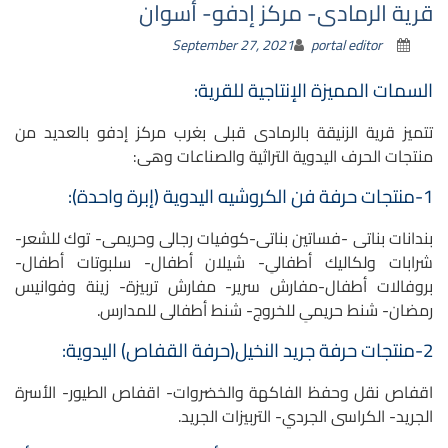
قرية الرمادى- مركز إدفو- أسوان
September 27, 2021
portal editor
السمات المميزة الإنتاجية للقرية:
تتميز قرية الزنيقة بالرمادى قبلى بغرب مركز إدفو بالعديد من
منتجات الحرف اليدوية التراثية والصناعات وهى:
1-منتجات حرفة فن الكروشيه اليدوية (إبرة واحدة):
بندانات بناتى -فساتين بناتى-كوفيات رجالى وحريمى- توك للشعر-
شرابات ولكاليك أطفالىِ- شيلان أطفال- سلبوتات أطفال-
بروفالات أطفال-مفارش سرير- مفارش تربيزة- زينة وفوانيس
رمضان- شنط حريمىِ للخروج- شنط أطفالى للمدارس.
2-منتجات حرفة جريد النخيل(حرفة القفاص) اليدوية:
اقفاص نقل وحفظ الفاكهة والخضروات- اقفاص الطيور- الأسرة
الجريد- الكراسى الجردي- التربيزات الجريد.