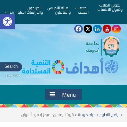
تحويل الطلاب
خدمات
هيئة التدريس
الخريجون
وقبول الانتساب
bar
الطلاب
والعاملين
والدراسات العليا
En
Fr
Search
for:
Menu
<
برامج التطوع
<
حياه كريمة
<
قرية الرمادى- مركز إدفو- أسوان