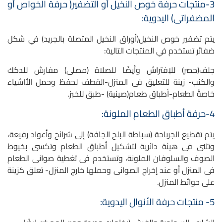
3-منتجات حرفة خوص النخيل أو التضفير( حرفة الخواص أو
المضفراتى) اليدوية:
يتم تضفير خوص النخيل(أوراق النخيل المتصلة بالجريد) فىِ شكل
ضفائر تستخدم فىِ المنتجات التالية:
جلف(حصر) للاِفتراش وأيضًا للصلاة (مصلى) مفارش للدكك
والكنب- زينة للتعليق فى المنزل-القطف لحفظ وحمل الأاشياء
خاصةً الطعام-أطباق طعام(صينية) -طبق للخبز.
4-حرفة أطباق الطعام الملونة:
يتم تقطيع الجرباحة (سباطة البلح الجافة) إلى شرائح وأعواد رفيعة،
وتثنى فى هيئة دائرية لتشكيل أطباق الطعام وتكسى بخيوط
الصوف والسلوفان الملونة، وتستخدم فى تغطية صوانى الطعام
فى المنزل أو عند إخراج الصوانى وحملها خارج المنزل- تعلق كزينة
على حوائط المنزل.
5- منتجات حرفة الأنوال اليدوية: