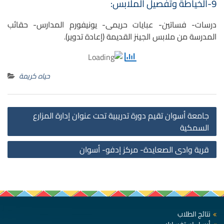
9-الخياطة وتفصيل الملابس:
درسات- فساتين- عبايات حريمى- يونيفورم المدارس- حقائب
المدرسة من ملابس الجينز القديمة (إعادة تدوير).
حياه كريمة
st
جامعة أسوان تقيم دورة تدريبية تحت عنوان إدارة المزارع
on
السمكية
قرية وادى الصعايدة- مركز إدفو- أسوان
نتائج الطلاب