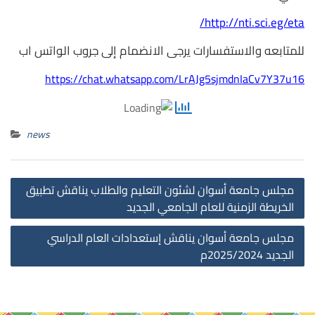
http://nti.sci.eg/eta/
للمتابعه والاستفسارات يرجى الانضمام إلى جروب الواتس اب
https://chat.whatsapp.com/LrAJg5sjmdnIaCv7Y37u16
news
st
مجلس جامعة أسوان لشئون التعليم والطلاب يناقش تطبيق
on
الخريطة الزمنية للعام الجامعي الجديد
مجلس جامعة أسوان يناقش إستعدادات العام الدراسي
الجديد 2025/2024م