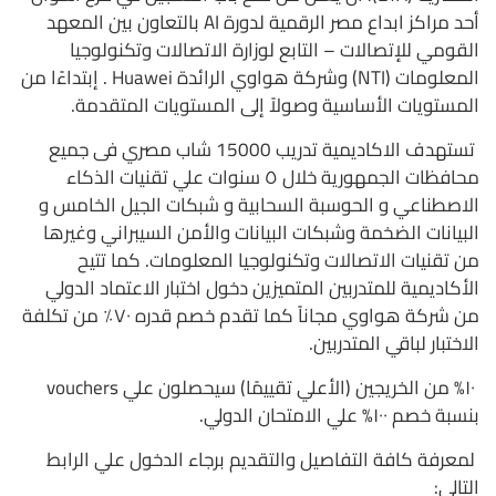
أحد مراكز ابداع مصر الرقمية لدورة AI
بالتعاون بين المعهد
القومي للإتصالات – التابع لوزارة الاتصالات وتكنولوجيا
المعلومات (NTI) وشركة هواوي الرائدة Huawei .
إبتداءًا من
المستويات الأساسية وصولاً إلى المستويات المتقدمة.
تستهدف الاكاديمية تدريب 15000 شاب مصري فى جميع
محافظات الجمهورية خلال ٥ سنوات علي تقنيات الذكاء
الاصطناعي و الحوسبة السحابية و شبكات الجيل الخامس و
البيانات الضخمة وشبكات البيانات والأمن السيبراني وغيرها
من تقنيات الاتصالات وتكنولوجيا المعلومات. كما تتيح
الأكاديمية للمتدربين المتميزين دخول اختبار الاعتماد الدولي
من شركة هواوي مجاناً كما تقدم خصم قدره ٧٠٪؜ من تكلفة
الاختبار لباقي المتدربين.
١٠% من الخريجين (الأعلي تقييمًا) سيحصلون علي vouchers
بنسبة خصم ١٠٠% علي الامتحان الدولي.
لمعرفة كافة التفاصيل والتقديم برجاء الدخول علي الرابط
التالي: