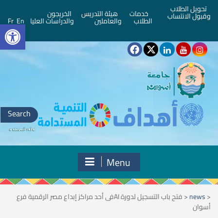
تحويل الطلاب
خدمات
هيئة التدريس
الخريجون
وقبول الانتساب
bar
الطلاب
والعاملين
والدراسات العليا
En
Fr
Search
for:
Menu
<
news
<
فتح باب التسجيل لدورة AIفى أحد مراكز إبداع مصر الرقمية فرع
أسوان