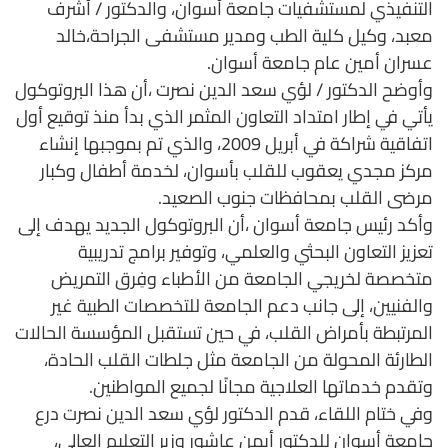
التنفيذي لمستشفيات جامعة أسوان، والدكتور / أشرف
معبد، وكيل كلية الطب ومدير مستشفى الجراحة،خالد
عسران أمين عام جامعة أسوان.
وأوضح الدكتور / لؤي سعد الدين نصرت ،أن هذا البروتوكول
يأتي في إطار امتداد التعاون المثمر الذي بدأ منذ توقيع أول
اتفاقية شراكة في أبريل 2009، والذي تم بموجبها إنشاء
مركز مجدي يعقوب للقلب بأسوان، لخدمة أطفال وكبار
مرضى القلب بمحافظات جنوب الصعيد.
وأكد رئيس جامعة أسوان ،أن البروتوكول الجديد يهدف إلى
تعزيز التعاون البحثي والعلمي، وتوفير برامج تدريبية
متخصصة لخريجي الجامعة من الأطباء وفِرق التمريض
والفنيين، إلى جانب دعم الجامعة للتخصصات الطبية غير
المرتبطة بأمراض القلب، في حين تستقبل المؤسسة الحالات
الطارئة المحولة من الجامعة مثل جلطات القلب الحادة،
وتقدم خدماتها العلاجية مجانًا لجميع المواطنين.
وفي ختام اللقاء، قدم الدكتور لؤي سعد الدين نصرت درع
جامعة أسوان للدكتور أيمن عاشور وزير التعليم العالي،