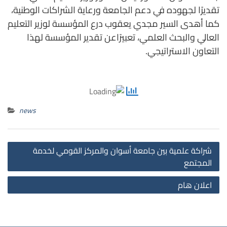
تقديرًا لجهوده في دعم الجامعة ورعاية الشراكات الوطنية،
كما أهدى السير مجدي يعقوب درع المؤسسة لوزير التعليم
العالي والبحث العلمي، تعبيرًاعن تقدير المؤسسة لهذا
التعاون الاستراتيجي.
news
st
شراكة علمية بين جامعة أسوان والمركز القومي لخدمة
on
المجتمع
اعلان هام