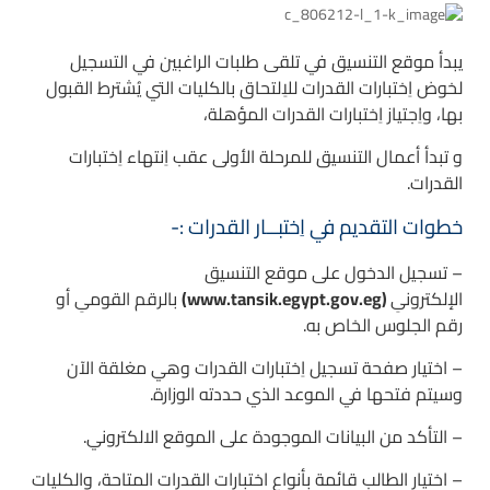
يبدأ موقع التنسيق في تلقى طلبات الراغبين في التسجيل
لخوض اِختبارات القدرات للاِلتحاق بالكليات التي يُشترط القبول
بها، واِجتياز اِختبارات القدرات المؤهلة،
و تبدأ أعمال التنسيق للمرحلة الأولى عقب اِنتهاء اِختبارات
القدرات.
خطوات التقديم في اِختبــار القدرات :-
– تسجيل الدخول على موقع التنسيق
الإلكترونىِ
(www.tansik.egypt.gov.eg)
بالرقم القومىِ أو
رقم الجلوس الخاص به.
– اختيار صفحة تسجيل اِختبارات القدرات وهي مغلقة الآن
وسيتم فتحها في الموعد الذي حددته الوزارة.
– التأكد من البيانات الموجودة على الموقع الالكتروني.
– اختيار الطالب قائمة بأنواع اختبارات القدرات المتاحة، والكليات