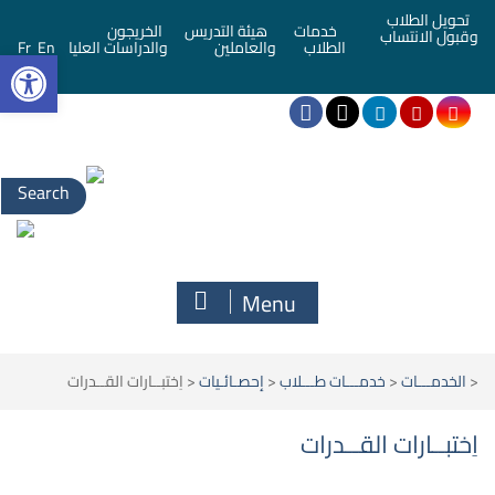
تحويل الطلاب
خدمات
هيئة التدريس
الخريجون
وقبول الانتساب
bar
الطلاب
والعاملين
والدراسات العليا
En
Fr
Menu
<
الخدمـــات
<
خدمـــات طـــلاب
<
إحصـائـيات
<
اِختبــارات القــدرات
اِختبــارات القــدرات