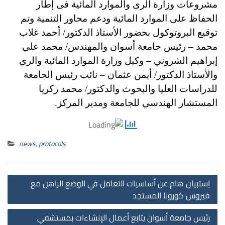
مشروعات وزارة الرى والموارد المائية فى إطار
الحفاظ على الموارد المائية ودعم محاور التنمية
وتم
توقيع البروتوكول بحضور الأستاذ الدكتور/ أحمد غلاب
محمد – رئيس جامعة أسوان
والمهندس/ محمد علي
إبراهيم الشروني – وكيل وزارة الموارد المائية والري
والأستاذ الدكتور/ أيمن عثمان – نائب رئيس الجامعة
للدراسات العليا والبحوث والدكتور/ محمد زكريا
المستشار الهندسي للجامعة ومدير المركز.
news
,
protocols
st
اِستبيان هام عن أساسيات التعامل في الوضع الراهن مع
on
فيروس كورونا المستجد
رئيس جامعة أسوان يتابع أعمال الإنشاءات بمستشفي