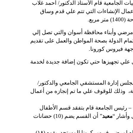
ات الجامعية قام الأستاذ الدكتور/ أحمد غلاب
أعمال الإنشاءات التي تتم علي قدم وساق
ربع.
ة مرضي وأبناء محافظة أسوان والتي تصل إلي
مة في ظل أهتمام الدولة بصحة المواطن والعمل على تقديم
جهة فيروس كورونا.
ل علي تجهيزها حتي تكون إضافة جديدة لخدمة
مجلس إدارة المستشفي الجامعي والدكتور/
ة، وذلك للوقوف علي ما تم إنجازه من أعمال
 – رئيس الجامعة قام بتفقد قسم الأطفال
 وأشار “
معبد
” أن القسم يضم (10) حضانات
والرعايه المركزه لإستقبال حالات الاَشتباه لمرضى فيرس كرونا المستجد بقوه (١٨)