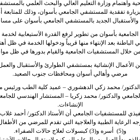
حية وأهتمام وزارة التعليم العالي والبحث العلمي بالمستشفي
 بزيارة تفقدية للمستشفي الجامعي بأسوان، وذلك للمتابعة 
تقبال الجديد بالمستشفي الجامعي بأسوان على مساحة (1400) متر م
جامعية بأسوان من تطوير لرفع القدرة الاَستيعابية لخدم
ة إلي (300) سرير مستشفي الباطنة بعد الإنتهاء منها قريباً ودخولها الخد
ن خلال المستشفيات الجامعية والقيام بدورها في ظل موا
ن الأعمال الإنشائية بمستشفي الطوارئ والأستقبال والعم
مرضي وأهالي أسوان ومحافظات جنوب الصعيد.
ذ الدكتور/ محمد زكي الدهشوري – عميد كلية الطب ورئيس 
جامعي والدكتور/ محمد زكريا – المستشار الهندسي للجامع
الإنشاءات.
فيذي للمستشفيات الجامعي أن الأستاذ الدكتور/ أحمد غلاب
جه الرعاية الطبية والعلاجية التي تقدم للمرضي من الأطفال
و(5) أسره و(3) كبسولات لعلاج حالات الصفراء.