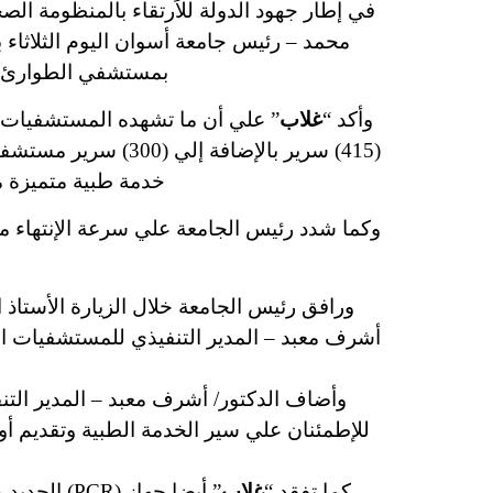
في إطار جهود الدولة للاَرتقاء بالمنظومة الص
محمد – رئيس جامعة أسوان اليوم الثلاثاء
بمستشفي الطوارئ والأس
وأكد “
غلاب
” علي أن ما تشهده المستشفيات ال
(415) سرير بالإضاف
خدمة طبية متميزة م
وكما شدد رئيس الجامعة علي سرعة الإنتهاء م
ورافق رئيس الجامعة خلال الزيارة الأستا
أشرف معبد – المدير التنفيذي للمستشفيات ال
وأضاف الدكتور/ أشرف معبد – المدير التن
للإطمئنان علي سير الخدمة الطبية وتقديم أو
كما تفقد “
غلاب
” أيضا جهاز (PCR) الجديد والذي بدأ العمل به