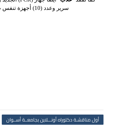
سرير وعدد (10) أجهزة تنفس صناعي وسباب جهاز نصف صناعي، وذلك لخدمة حالات الاَشتباة بفيروس كورونا المستجد.
أول مناقشـة دكتوراه أونـــلاين بجامعــة أســوان