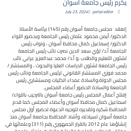
يكرم رئيس جامعة أسوان
July 23, 2024
portal editor
إنعقد مجلس جامعة أسوان رقم (145) برئاسة الأستاذ
الدكتور/ أيمن محمود عثمان رئيس الجامعة وبحضور اللواء
الدكتور/ إسماعيل كمال محافظ أسوان ، ونواب رئيس
الجامعة أ.د/ لؤي سعد الدين نصرت نائب رئيس الجامعة
لشئون التعليم والطلاب ،و أ.د/ محمد عبدالعزيز عرابي نائب
رئيس الجامعة لشئون الدراسات العليا والبحوث ، والمستشار /
محمد فوزي المستشار القانوني لرئيس الجامعة ونائب رئيس
مجلس الدولة،والسادة عمداء الكليات ومستشاري رئيس
الجامعة والسادة الحضور أعضاء المجلس.
إفتتح أعمال المجلس رئيس جامعة أسوان بالترحيب باللواء/
اسماعيل كمال محافظ أسوان وأعضاء المجلس كما قدم
المحافظ شكره وتقديره لتوجيه الدعوة لحضور أول مجلس
جامعة أسوان لسيادته، وأشاد المحافظ بجامعة أسوان منذ
إنشاؤها عام 2012 بالقرار الجمهوري رقم (311) وعلمائها في