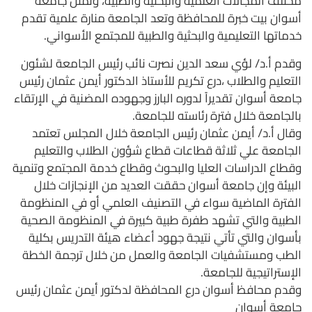
مختلف المجالات العلمية والبحثية والطبية، وتمثل جامعة
أسوان بيت خبرة للمحافظة وتعد الجامعة منارة علمية تقدم
خدماتها التعليمية والبحثية والطبية للمجتمع الأسواني.
وقدم أ.د/ لؤي سعد الدين نصرت نائب رئيس الجامعة لشئون
التعليم والطلاب ،درع تكريم للأستاذ الدكتور أيمن عثمان رئيس
جامعة أسوان تقديراً لدوره البارز وجهوده المضنية في الإرتقاء
بالجامعة خلال فترة رئاسته للجامعة.
وقال أ.د/ أيمن عثمان رئيس الجامعة خلال المجلس تعتمد
الجامعة علي ثلاثة قطاعات قطاع شؤون الطلاب والتعليم
وقطاع الدراسات العليا والبحوث وقطاع خدمة المجتمع وتنمية
البيئة وإن جامعة أسوان حققت العديد من الإنجازات خلال
الفترة الماضية سواء في التصنيف العلمي أو في المنظومة
الطبية والتي تشهد طفرة طبية كبيرة في المنظومة الصحية
بأسوان والتي تأتي نتيجة جهود أعضاء هيئة التدريس بكلية
الطب ومستشفيات الجامعة والعمل من خلال ترجمة الخطة
الإستراتيجية للجامعة.
وقدم محافظ أسوان درع المحافظة لدكتور أيمن عثمان رئيس
جامعة أسوان