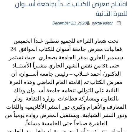
اِفتتـاح معرض الكتـاب غــداً بجامعة أســوان
للمرة الثـانية
December 23, 2020
portal editor
تحت شعار القراءة للجميع تنطلق غـداََ الخميس
فعاليات معرض جامعة أسوان للكتاب الموافق 24
ديسمبر الجاري بمقر الجامعة بصحاري حيث تستمر
حتى 31 من نفس الشهر الجاري مشيراً الأستــاذ
الدكتور/ أحمد غــلاب – رئيس جامعة أســوان، أن
معرض الكتاب تم إقامته العام الماضي وهذه المرة
الثانية علي التوالي تنظمه جامعة أســوان وذلك
بالتعاون ومشاركة قطاعات وزارة الثقافة ودار
المعارف والأهرام وكبرى دور النشر الأكاديمية واللغات
ودور النشر الشبابية، ويستقبل المعرض رواده يومياً من
العاشرة صباحاً حتى الخامسة مساءاً.
و أضاف “غــلاب” أن المعرض يقـام داخل مقرالجامعة