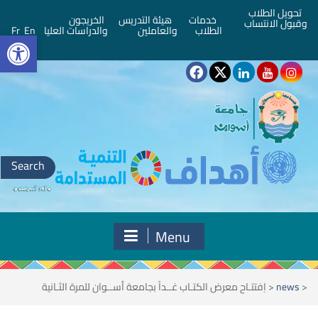
تحويل الطلاب
خدمات
هيئة التدريس
الخريجون
وقبول الانتساب
bar
الطلاب
والعاملين
والدراسات العليا
En
Fr
Search
for:
Menu
<
news
<
اِفتتـاح معرض الكتـاب غــداً بجامعة أســوان للمرة الثـانية