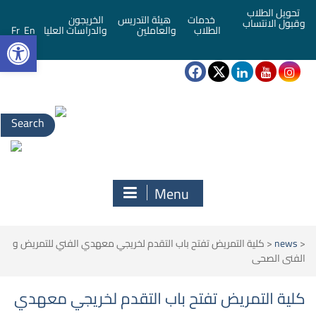
تحويل الطلاب
خدمات
هيئة التدريس
الخريجون
وقبول الانتساب
bar
الطلاب
والعاملين
والدراسات العليا
En
Fr
Search
for:
Menu
<
news
<
كلية التمريض تفتح باب التقدم لخريجي معهدي الفني للتمريض و
الفنى الصحى
كلية التمريض تفتح باب التقدم لخريجي معهدي