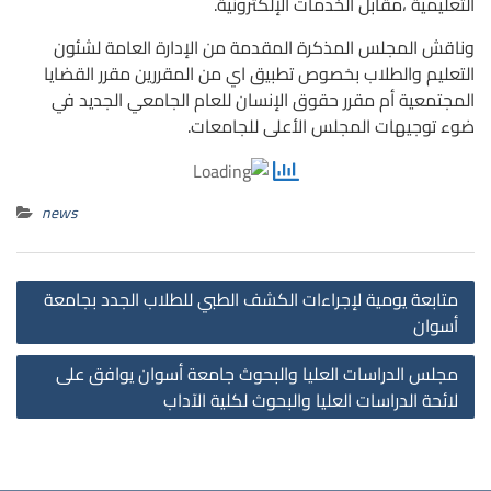
التعليمية ،مقابل الخدمات الإلكترونية.
وناقش المجلس المذكرة المقدمة من الإدارة العامة لشئون
التعليم والطلاب بخصوص تطبيق اي من المقررين مقرر القضايا
المجتمعية أم مقرر حقوق الإنسان للعام الجامعي الجديد في
ضوء توجيهات المجلس الأعلى للجامعات.
news
st
متابعة يومية لإجراءات الكشف الطبي للطلاب الجدد بجامعة
on
أسوان
مجلس الدراسات العليا والبحوث جامعة أسوان يوافق على
لائحة الدراسات العليا والبحوث لكلية الآداب