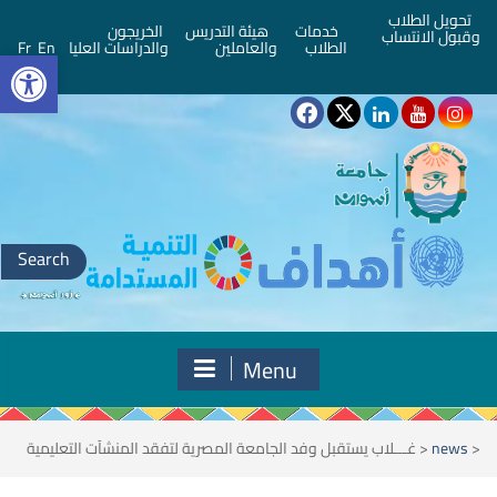
تحويل الطلاب
خدمات
هيئة التدريس
الخريجون
وقبول الانتساب
bar
الطلاب
والعاملين
والدراسات العليا
En
Fr
Search
for:
Menu
<
news
<
غـــلاب يستقبل وفد الجامعة المصرية لتفقد المنشآت التعليمية