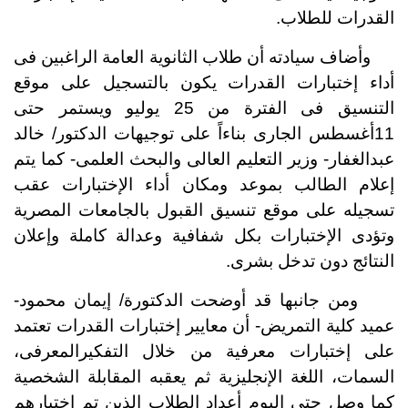
القدرات للطلاب.
وأضاف سيادته أن طلاب الثانوية العامة الراغبين فى
أداء إختبارات القدرات يكون بالتسجيل على موقع
التنسيق فى الفترة من 25 يوليو ويستمر حتى
11أغسطس الجارى بناءاً على توجيهات الدكتور/ خالد
عبدالغفار- وزير التعليم العالى والبحث العلمى- كما يتم
إعلام الطالب بموعد ومكان أداء الإختبارات عقب
تسجيله على موقع تنسيق القبول بالجامعات المصرية
وتؤدى الإختبارات بكل شفافية وعدالة كاملة وإعلان
النتائج دون تدخل بشرى.
ومن جانبها قد أوضحت الدكتورة/ إيمان محمود-
عميد كلية التمريض- أن معايير إختبارات القدرات تعتمد
على إختبارات معرفية من خلال التفكيرالمعرفى،
السمات، اللغة الإنجليزية ثم يعقبه المقابلة الشخصية
كما وصل حتى اليوم أعداد الطلاب الذين تم إختبارهم