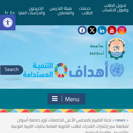
تحويل الطلاب
خدمات
هيئة التدريس
الخريجون
وقبول الانتساب
bar
الطلاب
والعاملين
والدراسات العليا
En
Fr
Search
for:
Menu
<
news
<
لجنة التقييم بالمجلس الأعلى للجامعات تزور جامعة أسوان
لمتابعة سير إختبارات القدرات لطلاب الثانوية العامة بكليات التربية النوعية
والتمريض والتربية الرياضية