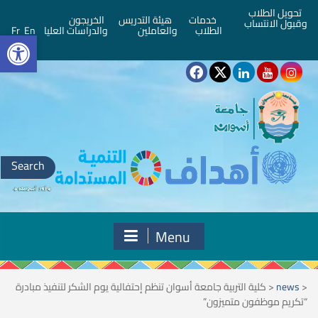
تحويل الطلاب
خدمات
هيئة التدريس
الخريجون
وقبول الانتساب
bar
الطلاب
والعاملين
والدراسات العليا
En
Fr
Search
for:
Menu
<
news
<
كلية التربية جامعة أسوان تنظم إحتفالية يوم الشكر لتنفيذ مبادرة
“تكريم موظفون متميزون”