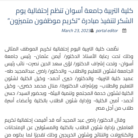
كلية التربية جامعة أسوان تنظم إحتفالية يوم
الشكر لتنفيذ مبادرة “تكريم موظفون متميزون”
March 23, 2023
portal editor
نظّمت كلية التربية اليوم إحتفالية تكريم الموظف المثالى
وذلك تحت رعاية الأستاذ الدكتور/ أيمن عثمان- رئيس جامعة
أسوان- وتحت إشراف الدكتور/ لؤى سعد الدين نصرت- نائب رئيس
الجامعة لشئون التعليم والطلاب- والدكتور/ راضى عبدالمجيد طه-
عميد كلية التربية- والدكتور/ خيرى أحمد- وكيل الكلية لشئون
التعليم والطلاب- وبإشراف الدكتورة/ منال محمد خضرى- وكيل
الكلية لشئون خدمة المجتمع وتنمية البيئة- وبحضور السيد/ حسن
أحمد- أمين الكلية- وإدارة شئون الطلاب بالكلية وأعضاء أسرة
طلاب من أجل مصر.
وقال الدكتور/ راضى عبد المجيد أنه قد أقيمت إحتفالية تكريم
العاملين بإدارة شئون الطلاب بالكلية والمسئولين عن الإمتحانات
والكنترولات والنتائج وشئون الخريجين وذلك تقديرًا لما بذلوه من