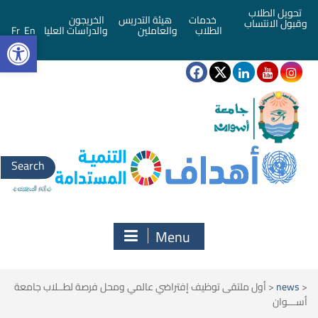
تحويل الطلاب
خدمات
هيئة التدريس
الخريجون
وقبول الانتساب
bar
الطلاب
والعاملين
والدراسات العليا
En
Fr
Search
for:
Menu
<
news
<
أول ملتقى توظيف إفتراضي عالمي ومحل فرصة لطــلاب جامعة
أســـوان