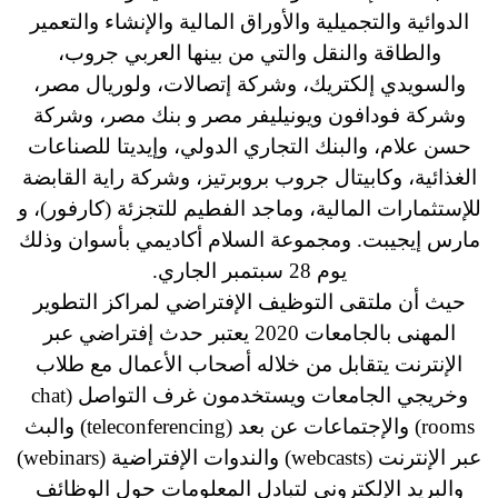
الدوائية والتجميلية والأوراق المالية والإنشاء والتعمير
والطاقة والنقل والتي من بينها العربي جروب،
والسويدي إلكتريك، وشركة إتصالات، ولوريال مصر،
وشركة فودافون ويونيليفر مصر و بنك مصر، وشركة
حسن علام، والبنك التجاري الدولي، وإيديتا للصناعات
الغذائية، وكابيتال جروب بروبرتيز، وشركة راية القابضة
للإستثمارات المالية، وماجد الفطيم للتجزئة (كارفور)، و
مارس إيجيبت. ومجموعة السلام أكاديمي بأسوان وذلك
يوم 28 سبتمبر الجاري.
حيث أن ملتقى التوظيف الإفتراضي لمراكز التطوير
المهنى بالجامعات 2020 يعتبر حدث إفتراضي عبر
الإنترنت يتقابل من خلاله أصحاب الأعمال مع طلاب
وخريجي الجامعات ويستخدمون غرف التواصل (chat
rooms) والإجتماعات عن بعد (teleconferencing) والبث
عبر الإنترنت (webcasts) والندوات الإفتراضية (webinars)
والبريد الإلكتروني لتبادل المعلومات حول الوظائف