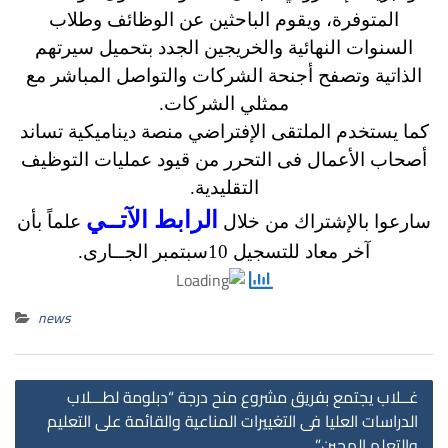
المتوفرة، ويقوم الباحثين عن الوظائف وطلاب
السنوات النهائية والخريجين الجدد بتحميل سيرتهم
الذاتية وتصفح أجنحة الشركات والتواصل المباشر مع
ممثلي الشركات.
كما يستخدم الملتقى الإفتراضي منصة ديناميكية تساند
أصحاب الأعمال فى التحرر من قيود عمليات التوظيف
التقليدية.
الرابط الآتــي
سارعوا بالإشتراك من خلال
علماً بأن
آخر معاد للتسجيل 10سبتمبر الجــارى.
news
st
غــلاب يجتمع بفريق مشروع منح درجة “دبلومة لطـــلاب
on
الدراسات العليا فى التغييرات المناعية والقائمة على التعليم
والتعلم الهجين”