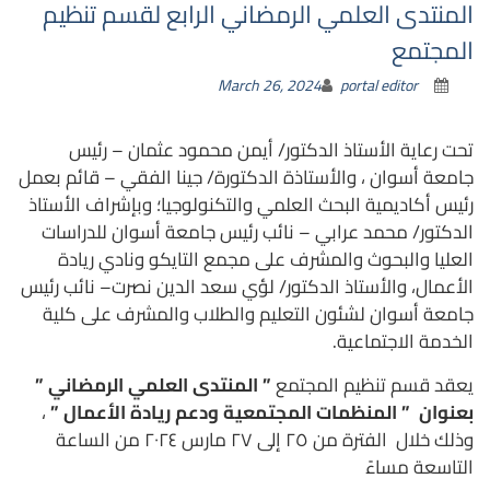
المنتدى العلمي الرمضاني الرابع لقسم تنظيم
المجتمع
March 26, 2024
portal editor
تحت رعاية الأستاذ الدكتور/ أيمن محمود عثمان – رئيس
جامعة أسوان ، والأستاذة الدكتورة/ جينا الفقي – قائم بعمل
رئيس أكاديمية البحث العلمي والتكنولوجيا؛ وبإشراف الأستاذ
الدكتور/ محمد عرابي – نائب رئيس جامعة أسوان للدراسات
العليا والبحوث والمشرف على مجمع التايكو ونادي ريادة
الأعمال، والأستاذ الدكتور/ لؤي سعد الدين نصرت– نائب رئيس
جامعة أسوان لشئون التعليم والطلاب والمشرف على كلية
الخدمة الاجتماعية.
يعقد قسم تنظيم المجتمع
” المنتدى العلمي الرمضاني ”
بعنوان ” المنظمات المجتمعية ودعم ريادة الأعمال ”
،
وذلك خلال الفترة من ٢٥ إلى ٢٧ مارس ٢٠٢٤ من الساعة
التاسعة مساءً