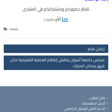
ننتظر حضوركم ومشاركتكم في المنتدى
news
st
إعلان هام
on
مجلس جامعة أسوان يناقش إنتظام العملية التعليمية خلال
شهر رمضان المبارك
نتائج الطلاب
أرسل استفسارك
الدعم الفني للإيميل الجامعي