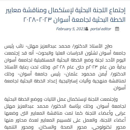
إجتماع اللجنة البحثية لإستكمال ومناقشة معايير
الخطة البحثية لجامعة أسوان ٢٠٢٣-٢٠٢٨
February 5, 2023
portal editor
صرّح الأستاذ الدكتور/ محمد عبدالعزيز مهلل- نائب رئيس
جامعة أسوان لشئون الدراسات العليا والبحوث- أنه قد إ
جتمعت
اليوم الأحد لجنة وضع الخطة البحثية المستقبلية لجامعة أسوان
بدايةً من عام ٢٠٢٣م حتى عام ٢٠٢٨م، وذلك تحت رعاية الأستاذ
الدكتور/ أيمن محمود عثمان- رئيس جامعة أسوان- وذلك
لمناقشة منهجية وآليات إستراتيجية إعداد الخطة البحثية لجامعة
أسوان.
وإجتمعت اللجنة لإستكمال عمل الآليات ووضع الخطة البحثية
لجامعة أسوان، وذلك برئاسة الدكتور/ محمد عبدالعزيز مهلل
عرابى وأعضاء اللجنة كما تمت مناقشة المعايير التى وضعها
أعضاء اللجنة، والعمل على تقسييم المعايير لعدة محاور منها
محور تكنولوجى، محور الصحة والسكان، ومحور التنمية