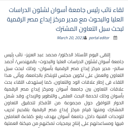
لقاء نائب رئيس جامعة أسوان لشئون الدراسات
العليا والبحوث مع مدير مركز إبداع مصر الرقمية
لبحث سبل التعاون المشترك
March 20, 2023
portal editor
إلتقى اليوم الأستاذ الدكتور/ محمد عبد العزيز- نائب رئيس
جامعة أسوان لشئون الدراسات العليا والبحوث- بالمهندس/ أحمد
سالم- مدير مركز إبداع مصر الرقمية بأسوان- وذلك لبحث سبل
التعاون والعمل على تكوين مجلس للإبتكار بالجامعة، ويأتى هذا
اللقاء فى إطار علاقات الود والتعاون، كما إستهدف اللقاء بحث
علاقات التعاون بين جامعة أسوان ومركز إبداع مصر الرقمية
بأسوان وذلك لخدمة البحث العلمى والتطوير والإبداع، وقد شمل
الحوار التوافق حول مجموعة من الأفكار لتحقيق التعاون
المشترك ومنها قيام مركز إبداع مصر الرقمية بتقديم تدريب
للوحدات الفنية داخل جامعة أسوان بهدف رفع كفاءة العاملين
فيها ومساعدتهم على إنتاج برمجيات تمكنهم من ميكنة العملية