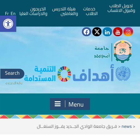
تحويل الطلاب
خدمات
هيئة التدريس
الخريجون
وقبول الانتساب
bar
الطلاب
والعاملين
والدراسات العليا
En
Fr
Search
for:
Menu
<
news
<
فـريق جامعة الوادي الجــديد يفــوز السنغــال