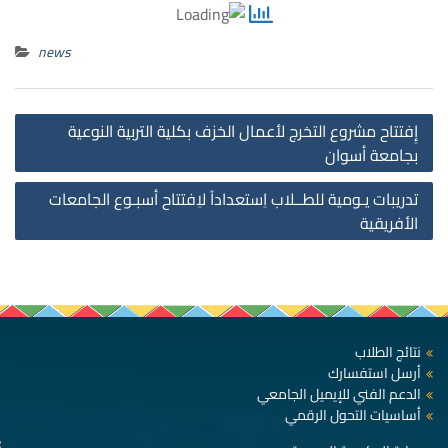
news
st
إِفتتاح مشروع التخرج لأعمال الخزف بكلية التربية النوعية
on
بجامعة أسوان
تدريبات يـومية للطــلاب اِستعداداً لاِفتتاح أسبـوع الجامعات
الأفريقية
نتائج الطلاب
أرسل استفسارك
الدعم الفني للإيميل الجامعي
أساسيات التحول الرقمي