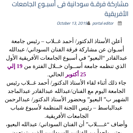
مشاركة فرقـة سودانية فى أسبـوع الجامعات
الأفريقية
October 13, 2019
portal editor
أعلن الأستاذ الدكتور/ أحمد غــلاب – رئيس جامعة
أسـوان عن مشاركة فرقة الفنان السوداني/ عبدالله
عبدالقادر “البعيو” في أسبوع الجامعات الأفريقية الأول
الذي تنظمه جامعة أســوان خــلال الفترة من
19 إلي
25 أكتوبر
الحالي.
جاء ذلك أثناء لقاء الأستاذ الدكتور/ أحمد غــلاب رئيس
الجامعة اليوم مع الفنان/عبدالله عبدالقادر عبدالماجد
الشهير ب” البعيو” وبحضور الأستاذ الدكتور/ عبدالرحمن
عبدالباسط – رئيس اللجنة المنظمة لأسبوع شباب
الجامعات الأفريقية.
وأضاف “غــــلاب” أن الفنان السوداني/ عبدالله البعيو،
يعتبر واحدأ من الفنانين السودانيين الذين يتمتعون