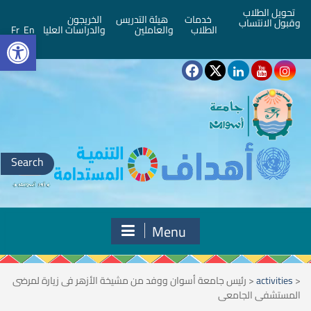
تحويل الطلاب
خدمات
هيئة التدريس
الخريجون
وقبول الانتساب
bar
الطلاب
والعاملين
والدراسات العليا
En
Fr
Search
for:
Menu
<
activities
<
رئيس جامعة أسوان ووفد من مشيخة الأزهر فى زيارة لمرضى
المستشفى الجامعى