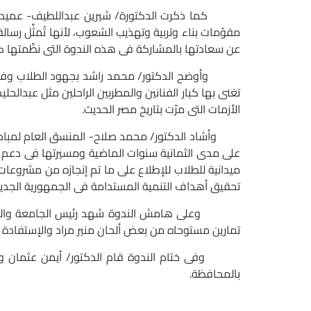
كما ذكرت الدكتورة/ شيرين عبداللطيف- عميد كلية ا
مقوّمات بناء وتربية وتهذيب الشعوب، لأنها تُمثِّل ر
عن سعادتها بالمشاركة فى هذه الندوة التى نظّمتها كلي
وأوضح الدكتور/ محمد راشد بجهود الطلاب وفريق الكو
تغنى بها كبار الفنانين والمطربين الراحلين مثل عبدا
الأزمات التى مرّت بتاريخ مصر الحديث.
وأشاد الدكتور/ محمد صلاح- المنسق العام لمبادرة ح
على مدى الثمانية سنوات الماضية ومسيرتها فى دعم الق
ميدانية للطلاب للإطلاع على ما تم إنجازه من مشروع
تحقيق أهداف التنمية المستدامة فى الجمهورية الجديد
وعلى هامش الندوة شهد رئيس الجامعة والحضور منا
تمارين مستوحاه من بعض ألحان منير مراد والإستفادة
وفى ختام الندوة قام الدكتور/ أيمن عثمان ونائب 
بالمحافظة.