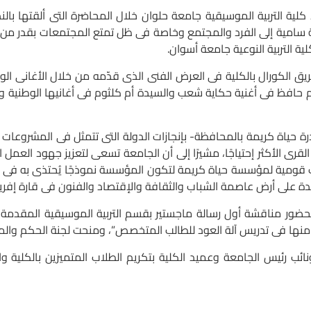
لتربية الموسيقية جامعة حلوان خلال المحاضرة التى ألقتها بالن
سالة سامية إلى الفرد والمجتمع وخاصة فى ظل تمتع المجتمعات بقدر من 
ة التربية النوعية جامعة أسوان.
رال بالكلية فى العرض الفنى الذى قدّمه من خلال الأغانى الوطنية
لحليم حافظ فى أغنية حكاية شعب والسيدة أم كلثوم فى أغانيها الوطن
ياة كريمة بالمحافظة- بإنجازات الدولة التى تتمثل فى المشروعات ال
رى الأكثر إحتياجًا، مشيرًا إلى أن الجامعة تسعى لتعزيز جهود العمل
ات قومية لمؤسسة حياة كريمة لتكون المؤسسة نموذجًا يُحتذى به فى 
ة على أرض عاصمة الشباب والثقافة والإقتصاد والفنون فى قارة إفريق
قشة أول رسالة ماجستير بقسم التربية الموسيقية المقدمة من ا
 منها فى تدريس آلة العود للطالب المتخصص”،
ومنحت لجنة الحكم والمنا
رئيس الجامعة وعميد الكلية بتكريم الطلاب المتميزين بالكلية وا