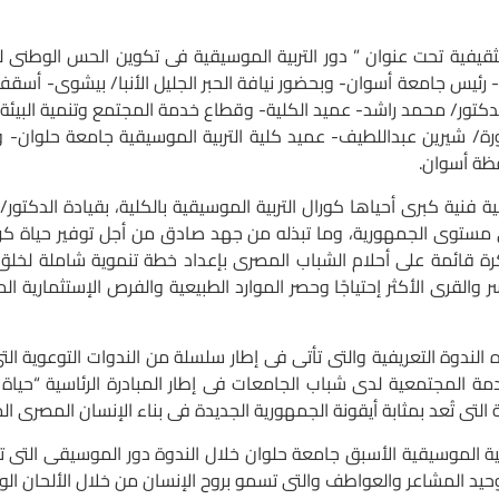
فية تحت عنوان ” دور التربية الموسيقية فى تكوين الحس الوطنى لد
 رئيس جامعة أسوان- وبحضور نيافة الحبر الجليل الأنبا/ بيشوى- أس
كتور/ محمد راشد- عميد الكلية- وقطاع خدمة المجتمع وتنمية البيئة ب
ورة/ شيرين عبداللطيف- عميد كلية التربية الموسيقية جامعة حلوان- و
ظة أسوان.
 كبرى أحياها كورال التربية الموسيقية بالكلية، بقيادة الدكتور/ 
مستوى الجمهورية، وما تبذله من جهد صادق من أجل توفير حياة كر
ة قائمة على أحلام الشباب المصرى بإعداد خطة تنموية شاملة لخلق حي
ر والقرى الأكثر إحتياجًا وحصر الموارد الطبيعية والفرص الإستثمارية
وة التعريفية والتى تأتى فى إطار سلسلة من الندوات التوعوية ال
 المجتمعية لدى شباب الجامعات فى إطار المبادرة الرئاسية “حياة
لتى تُعد بمثابة أيقونة الجمهورية الجديدة فى بناء الإنسان المصرى ال
الموسيقية الأسبق جامعة حلوان خلال الندوة دور الموسيقى التى تمتل
المشاعر والعواطف والتى تسمو بروح الإنسان من خلال الألحان الوطني