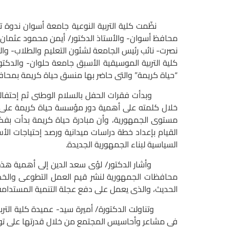
نظّمت كلية التربية النوعية جامعة أسوان ندوة تثقي
محافظ أسوان- والأستاذ الدكتور/ أيمن محمود عثمان-
نصرت- نائب رئيس الجامعة لشئون التعليم والطلاب- والد
كلية التربية الموسيقية الأسبق جامعة حلوان- والدكت
“حياة كريمة” والتى حاضر بها منسق حياة كريمة بمحاف
وبدأت فقرات الحفل بالسلام الوطنى ثم إحتفالية فنية
خلال كلمته على أهمية دور مؤسسة حياة كريمة على 
مستوى الجمهورية، وأن مبادرة حياة كريمة بدأت بفكر
القيام بإعداد خطة دراسات ميدانية ورصد إحتياجات الأس
السياسية لبناء الجمهورية الجديدة.
وأشار الدكتور/ لؤى سعد الدين إلى أهمية هذه الند
محافظات الجمهورية لنشر قيم العمل التطوعى والخدمة
الحديث، والذى يعمل على دفع عجلة التنمية المستدامة ا
وتناولت الدكتورة/ أميرة سيد- عميدة كلية التربية 
فى مشاعر وأحاسيس المجتمع من خلال قدرتها على توحيد 