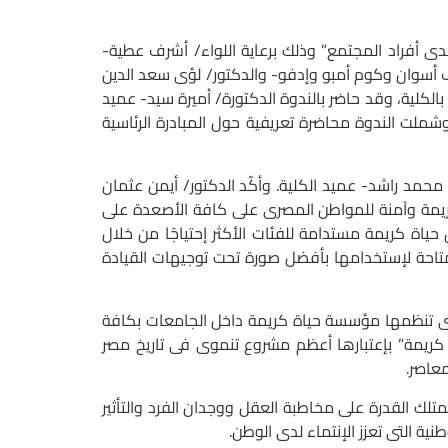
ى أفراد المجتمع” وذلك برعاية اللواء/ أشرف عطية-
قف أسوان وكوم أمبو وإدفو-
والدكتور/ لؤى سعد الدين
الكلية، وقد حاضر بالندوة الدكتورة/ أميرة سيد- عميد
شملت الندوة محاضرة تعريفية حول المبادرة الرئاسية
محمد راشد- عميد الكلية. و
أكّد الدكتور/ أيمن عثمان
يمة وآمنة للمواطن المصرى على كافة الأصعدة على
اة كريمة مستدامة للفئات الأكثر إحتياجًا من خلال
 المتاحة لإستخدامها بأفضل صورة تحت توجيهات القيادة
تى تنظمها مؤسسة حياة كريمة داخل الجامعات بكافة
 كريمة” بإعتبارها أعظم مشروع تنموى فى تاريخ مصر
معاصر.
ك القدرة على مخاطبة العقل ووجدان الفرد والتأثير
ة التى تعزز الإنتماء لدى الوطن.