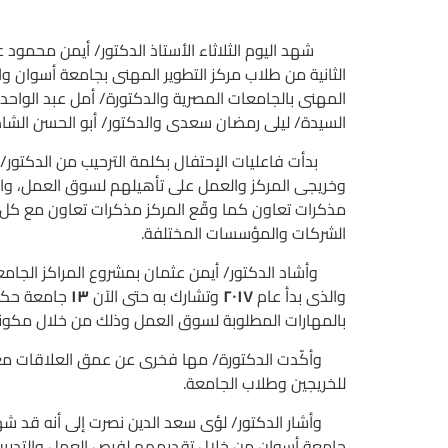
شهد اليوم الثلاثاء الأستاذ الدكتور/ أيمن محمود عث
الثانية من طلاب مركز التطوير المهنى بجامعة أسوان و
المهنى بالجامعات المصرية والدكتورة/ أمل عبد الواحد
السيدة/ ليلى رمضان سعدى والدكتور/ أبو الحسن الشاذلى
بدأت فاعليات الإحتفال بكلمة الترحيب من الدكتور/ أي
وخريجى المركز والعمل على تأهيلهم لسوق العمل، وال
مذكرات تعاون كما وقّع المركز مذكرات تعاون مع ك
الشركات والمؤسسات المختلفة.
وأشاد الدكتور/ أيمن عثمان بمشروع المراكز الجامعية للت
والذى بدأ عام
٢٠١٧
وتشارك به حتى الآن
١٣
جامعة حكو
بالمهارات المطلوبة لسوق العمل وذلك من خلال مكو
وأكّدت الدكتورة/ مها فخرى عن عمق العلاقات مع جامعة
للخريجين وطلاب الجامعة.
وأشار الدكتور/ لؤى سعد الدين نصرت إلى أنه قد شه
جامعة أسوان من خلال تقديمهم لفرص العمل والتدريب 