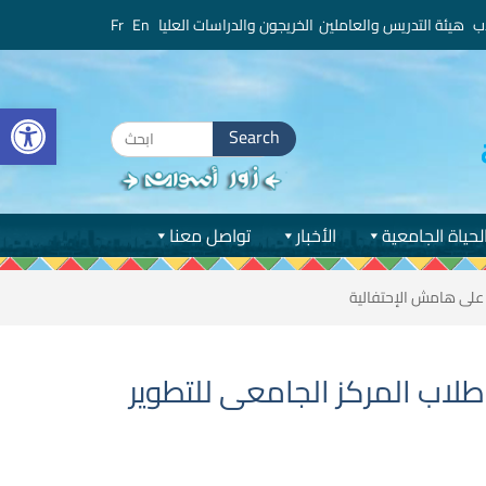
ب
هيئة التدريس والعاملين
الخريجون والدراسات العليا
En
Fr
bar
Search
for:
لحياة الجامعية
الأخبار
تواصل معنا
سوان يشهد حفل تخريج الدفعة الثانية لعام ٢٠٢١/٢٠٢٢ من طلاب المركز الجامعى للتطوير