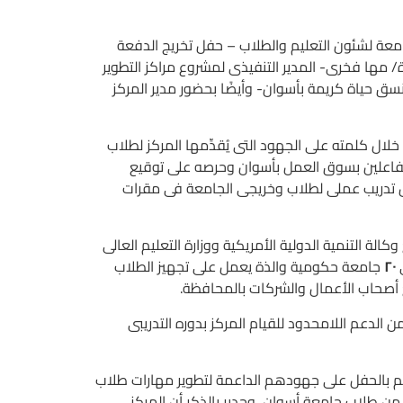
معة لشئون التعليم والطلاب – حفل تخريج الدفعة
 مها فخرى- المدير التنفيذى لمشروع مراكز التطوير
سق حياة كريمة بأسوان- وأيضًا بحضور مدير المركز
ال كلمته على الجهود التى يُقدِّمها المركز لطلاب
لفاعلين بسوق العمل بأسوان وحرصه على توقيع
 تدريب عملى لطلاب وخريجى الجامعة فى مقرات
لة التنمية الدولية الأمريكية ووزارة التعليم العالى
٢٠
جامعة حكومية والذة يعمل على تجهيز الطلاب
صحاب الأعمال والشركات بالمحافظة.
لدعم اللامحدود للقيام المركز بدوره التدريبى
م بالحفل على جهودهم الداعمة لتطوير مهارات طلاب
 طلاب جامعة أسوان، وجدير بالذكر أن المركز