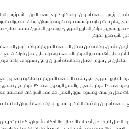
مان- رئيس جامعة أسوان- والدكتور/ لؤى سعد الدين- نائب رئيس الجا
الذى يقام تحت رعاية مؤسسة حياة كريمة بأسوان، وذلك بحضورالدكتورة/
- مدير مشروع مراكز التطوير المهنى- وبحضور الدكتور/ محمد صلاح- من
 نائب مدير المركز.
من عثمان، وكلمة من ممثل الجامعة الأمريكية. وأكَّد رئيس الجامعة خل
تأكيد على أهمية دور المركز بالجامعة وقدرته على عمل شراكات مع ا
ل الفاعلين فى سوق العمل بمحافظة أسوان والتى تستهدف إتاحة فرص
طوير المهنى التى تنفِّذه الجامعة الأمريكية بالقاهرة بالتعاون مع وكا
مية بعدد
٢٠
مركز جامعى والمقرر الوصول لعدد
٣٠
مركز على مستوى
نات عمل دراسات ومسوح سوق العمل مع عقد الشراكات المختلفة مع أ
 أسوان وقدَّمت الشكر والتقدير لإدارة جامعة أسوان لما تبذله من ا
د الحفل لفيف من أصحاب الأعمال والشركات بأسوان، كما تم تكريمه
العملى والتوظيف كما شهد الحفل توزيع شهادات تكريم للمتطوعين من