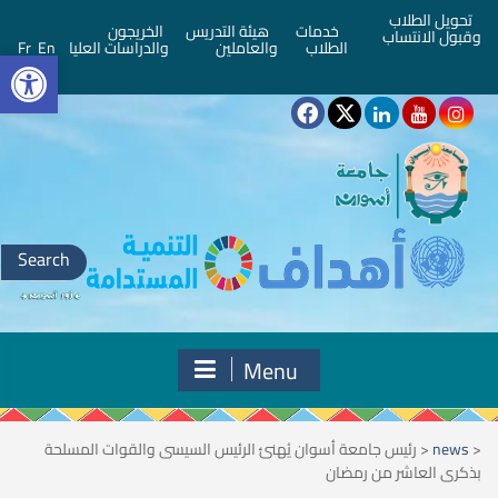
تحويل الطلاب
خدمات
هيئة التدريس
الخريجون
وقبول الانتساب
bar
الطلاب
والعاملين
والدراسات العليا
En
Fr
Search
for:
Menu
<
news
<
رئيس جامعة أسوان يُهنئ الرئيس السيسى والقوات المسلحة
بذكرى العاشر من رمضان