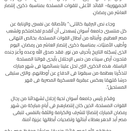
الجمهورية- القائد الأعلى للقوات المسلحة بمناسبة ذكرى إنتصار
العاشر من رمضان.
وجاء نص البرقية كالآتى:” بالأصالة عن نفسى والإنابة عن
كل منتسبى جامعة أسوان يُسعدنِى أن أتقدم لفخامتكم ولشعب
مصر العظيم، وأبنائه من أبطال القوات المسلحة، بخالص التهانى
وأطيب الأمنيّات، بمناسبة ذكرى إنتصار العاشر من رمضان، اليوم
الذى يُسجّله التاريخ بأحرفٍ من نور، فقد صدق الله وعده وأعز جنده
فتحررت أرض ‏سيناء من دنس الإحتلال بأيدى قواتنا المسلحة
الباسلة، هذه الذكرى التى تحل علينا بنسائمها فى شهرٍ مبارك
لتذكّرنا بعظمة من سبقونا فى الدفاع عن أوطانهم، والتى ستبقى
درسًا مُلهمًا يعكس عبقرية العسكرية المصرية فى قهر
المستحيل”.
وقدّم رئيس جامعة أسوان
تحية إجلال لشهدائنا من رجال
القوات المسلحة، الذين كان إنتصارهم فى ‏أيامٍ مباركة من شهر
رمضان المبارك إنتصارًا للشرف والكرامة والثقة بالنفس، لتبقى
مصر أبد الدهر بعطاء أبنائها وتضحيات أبطالها عزيزة آمنة.
حفظكم الله لمصر قائدًا وزعيمًا صادقًا وحفظ مصر بكم