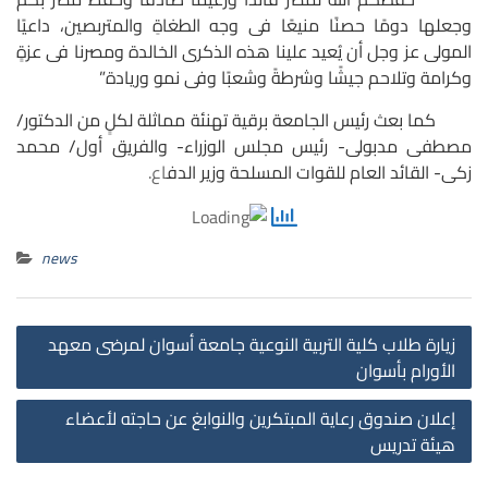
وجعلها دومًا حصنًا منيعًا فى وجه الطغاةِ والمتربصين، داعيًا
المولى عز وجل أن يُعيد علينا هذه الذكرى الخالدة ومصرنا فى عزةٍ
وكرامة وتلاحم جيشًا وشرطةً وشعبًا وفى نمو وريادة”
كما بعث رئيس الجامعة برقية تهنئة مماثلة لكلٍ من الدكتور/
مصطفى مدبولى- رئيس مجلس الوزراء- والفريق أول/ محمد
زكى- القائد العام للقوات المسلحة وزير الدف
اع.
news
st
زيارة طلاب كلية التربية النوعية جامعة أسوان لمرضى معهد
on
الأورام بأسوان
إعلان صندوق رعاية المبتكرين والنوابغ عن حاجته لأعضاء
هيئة تدريس