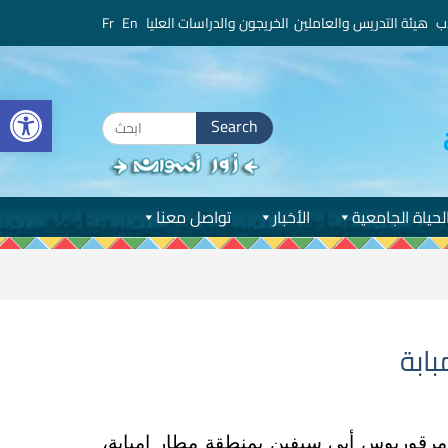
ب
هيئة التدريس والعاملين
الخريجون والدراسات العليا
En
Fr
bar
Search
for:
لحياة الجامعية
الأخبار
تواصل معنا
ابة
مرقوريوس أبى سيفين بمنطقة مطار إمبابة،