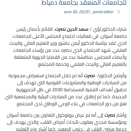
للجامعات المنعقد بجامعة دمياط
June 30, 2025
portal editor
شارك الدكتور لؤي /
سعد الدين نصرت
، القائم بأعمال رئيس
جامعة أسوان، في فعاليات اجتماع المجلس الأعلى للجامعات،
الذي عُقد برئاسة الدكتور أيمن عاشور وزير التعليم العالي والبحث
العلمي. شهد الاجتماع، الذي حضره عدد من رؤساء الجامعات
وأعضاء المجلس، مناقشة عدد من القضايا الحيوية المتعلقة
بالتعليم العالي والبحث العلمي وخدمة المجتمع.
وأوضح الدكتور/
نصرت
أنه تم خلال الاجتماع استعراض مجموعة
من المبادرات الوطنية والمشروعات القومية التي تهدف إلى
تحقيق أهداف التنمية المستدامة 2030 في ظل الجمهورية
الجديدة. كما تم إطلاق عدد من المبادرات البيئية والمجتمعية التي
تعزز من دور الجامعات في بناء الوعي الوطني لدى المجتمع.
وأشار
نصرت
إلى أنه تم عرض بروتوكول التعاون بين جامعة أسوان
ومؤسسة مجدي يعقوب لأبحاث أمراض القلب، والذي يهدف إلى
خدمة مرضى القلب في جنوب الصعيد. كما أشاد وزير التعليم