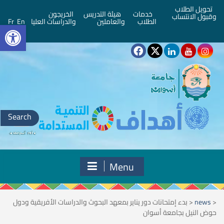
تحويل الطلاب
خدمات
هيئة التدريس
الخريجون
وقبول الانتساب
bar
الطلاب
والعاملين
والدراسات العليا
En
Fr
Search
for:
Menu
<
news
<
بدء إمتحانات دور يناير بمعهد البحوث والدراسات الأفريقية ودول
حوض النيل بجامعة أسوان