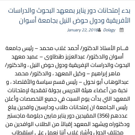
بدء إمتحانات دور يناير بمعهد البحوث والدراسات
الأفريقية ودول حوض النيل بجامعة أسوان
January 22, 2018
Dolagy
قــام الأستاذ الدكتور/ أحمد غلاب محمد – رئيس جامعة
أسوان والدكتور/ عبدالعزيز طنطاوى – عميد معهد
البحوث والدراسات الإفريقية ودول حوض النيل ، والدكتور/
ماهر إبراهيم – وكيل المعهد ، والدكتور/ محمد
عبدالوهاب أبو نحول – رئيس قسم سياسة والأقتصاد ، و
نخبة من أعضاء هيئة التدريس بجولة تفقدية لإمتحانات
المعهد التي بدأت يوم السبت في جميع التخصصات وأعلن
رئيس الجامعة ان إمتحانات طلاب ودارسين وافدين يبلغ
عددهم (356) المقيدين دور يناير مابين دبلومة ماجستير
ودكتوراه ويشهد المعهد إقبالاً من الطلاب الوافدين من
مختلف الدول وأشار غلاب أننا نعمل علي إستقطاب