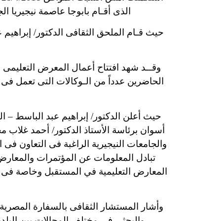
الذى أقـام بابوجا عاصمة نيجيريا الج
حيث قـام الملحق الثقافى الدكتور/ إبراهيم ع
وقــد شهد افتتاح أعمال المعرض التعليمى 
الحاضرين عدداً من الـوكالات التى تعمل فى
حيث أعلن الدكتور/ إبراهيم عبد الباسط – ال
أسوان برئاسة الأستاذ الدكتور/ أحمد غلاب م
والجامعات النيجيرية الراغبة فى التعاون فى ا
تبادل المعلومات عن المؤتمرات والمعارض 
المعارض التعليمية في المستقبل وخاصة فى مجا
وأشار المستشار الثقافى بالسفارة المصرية 
والبحثي في مختلف المجالات بين البلدين