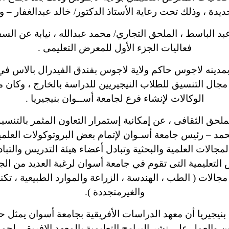
ديدة ، وذلك تحت رعاية الأستاذ الدكتور/ خالد عبدالغفار – و
بد الباسط ، الملحق التجاري/ محمد عبدالله ، نيابة عن الس
فعاليات الجزء الأول للمعرض التعليمى .
بمدينه لاجوس حاكم ولاية لاجوس بفندق الفيدرال بالاس في
 مجال التنسيق للطلاب النيجيريين للدراسة بالخارج ، وكا
الوكالات لإنشاء فرع لجامعة أســوان بنيجيريا .
ملحق الثقافى ، عن إمكانية إستمرار التعاون المثمر بالتنس
حمد – رئيس جامعة أسـوان لإتمام بعض البروتوكولات العلمية
لمجالات العلمية والبحثية وتبادل أعضاء هيئة التدريس والت
التعليمية التى تقوم في جامعة أسوان لرغبة العديد من ال
لات ( الطب ، الهندسة ، الزراعة والموارد الطبيعية ، تكنو
والغيرمتجددة ).
بنيجيريا أن معهد الدراسات الأفريقية بجامعة أسوان يمثل
 والعمل علي نشر البرامج التعليمية بالمعهد الإفريقي لجمي