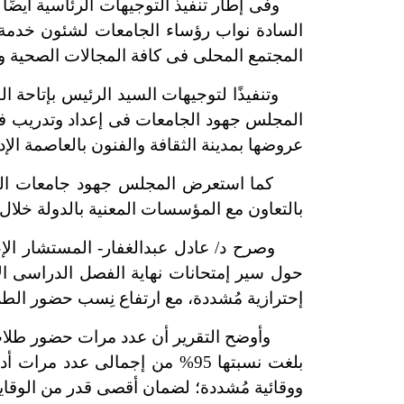
وفى إطار تنفيذ التوجيهات الرئاسية أيضًا
السادة نواب رؤساء الجامعات لشئون خدمة ا
المجتمع المحلى فى كافة المجالات الصحية والب
وتنفيذًا لتوجيهات السيد الرئيس بإتاحة الف
المجلس جهود الجامعات فى إعداد وتدريب فرق 
عروضها بمدينة الثقافة والفنون بالعاصمة الإد
كما استعرض المجلس جهود جامعات الصعيد 
بالتعاون مع المؤسسات المعنية بالدولة خلال 
وصرح د/ عادل عبدالغفار- المستشار الإعل
حول سير إمتحانات نهاية الفصل الدراسى الأ
إحترازية مُشددة، مع ارتفاع نِسب حضور الطلا
بلغت نسبتها 95% من إجمالى عد
ووقائية مُشددة؛ لضمان أقصى قدر من الوقاي