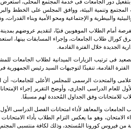
 بتفعيل دور الجامعات فى خدمة المجتمع المحلى، استعرض 
لمجتمع وتنمية البيئة، ووافق المجلس على الخطط والبرام
يئية والبيطرية و الإجتماعية ومحو الأمية وبناء القدرات، وذ
رصة أمام الطلاب الموهوبين فنيًا، لتقديم عروضهم بمدينة ا
كورال طلاب الجامعات، وإجراء المسابقات بينها، استعدادًا
ارية الجديدة خلال الفترة القادمة.
فى ترتيب الزيارات الميدانية لطلاب الجامعات للمشر
الفترة القادمة، تنفيذًا لتوجيهات السيد رئيس الجمهورية فى
امى والمتحدث الرسمى للمجلس الأعلى للجامعات- أن ال
ول للعام الدراسى الجارى، وأوضح التقرير إجراء الإمتحا
ب للامتحانات وفق الجداول المُحددة لهم مسبقًا.
د مرات أداء الامتحان، وهو ما يعكس التزام الطلاب بأداء الامت
ة من فيروس كورونا المُستجد، وذلك لكافة منتسبى المجتمع