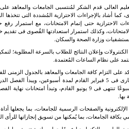
لعالى قدم الشكر لمُنتسبى الجامعات والمعاهد على ال
 كما أشاد بالإجراءات الاحترازية المُشددة التى تتخذها ال
اءات الاحترازية حتى إتمام الامتحانات، مع استمرار رفع 
لامتحانات، وكذلك استمرار استعدادتها القُصوى فى تقديم خ
 مستشفيات وزارة الصحة والسكان.
كنترولات وإعلان النتائج للطلاب بالسرعة المطلوبة؛ لتمكي
عتمد على نظام الساعات المُعتمدة.
 التزام كافة الجامعات والمعاهد بالجدول الزمنى للفصل
القادم، وتستمر الدراسة لمدة ستة عشر أسبوعًا تنتهى فى 9 يونيو الق
بها.
كترونية والصفحات الرسمية للجامعات، بما يجعلها أداة ح
مي بكافة الجامعات، بما يُمكنها من تسويق إنجازاتها للرأى ال