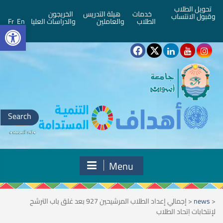
تحويل الطلاب
خدمات
هيئة التدريس
الخريجون
وقبول الانتساب
bar
الطلاب
والعاملين
والدراسات العليا
En
Fr
Search
for:
Menu
<
news
<
إجمالي إعداد الطلاب المرشيحين 927 بعد غلق باب الترشح
لإنتخابات اِتحاد الطلاب