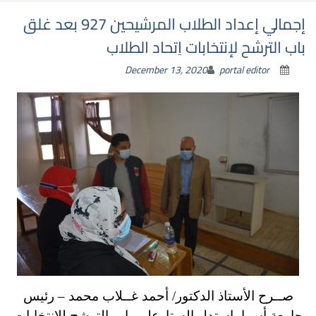
إجمالي إعداد الطلاب المرشيحين 927 بعد غلق
باب الترشح لإنتخابات اِتحاد الطلاب
December 13, 2020
portal editor
صــرح الأستاذ الدكتور/ أحمد غــلاب محمد – رئيس
جامعة أسوا،
اِستدل الستارعلي باب الترشح للإنتخابات