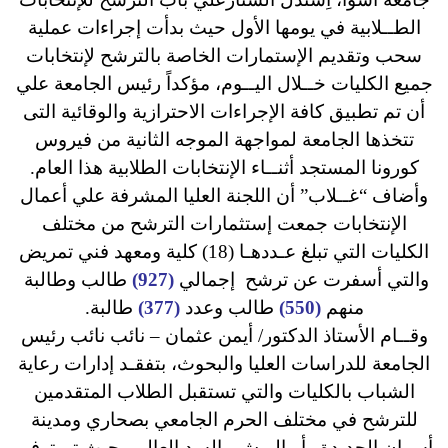
الطــلابية في يومها الأول حيث بدأت إجراءات عملية
سحب وتقديم الإستمارات الخاصة بالترشح لإنتخابات
جميع الكليات خــلال اليــوم، مؤكداً رئيس الجامعة علي
أن تم تطبيق كافة الإجراءات الاحترازية والوقائية التى
تتخذها الجامعة لمواجهة الموجه الثانية من فيروس
كورونا المستجد أثنــاء الإنتخابات الطلابية هذا العام.
وأضاف “غــلاب” أن اللجنة العليا المشرفة علي أعمال
الإنتخابات جمعت إستثمارات الترشح من مختلف
الكليات التي تبلغ عـددهـا (18) كلية ومعهد فني تمريض
والتي أسفرت عن ترشح إجمالي
(927)
طالب وطالبة
منهم
(550)
طالب
وعدد
(377)
طالبة.
وقــام الأستاذ الدكتور/ أيمن عثمان – نائب نائب رئيس
الجامعة للدراسات العليا والبحوث، بتفقـد إدارات رعاية
الشباب بالكليات والتي تستقبل الطلاب المتقدمين
للترشح في مختلف الحرم الجامعي بصحاري ومدينة
أسوان الجديدة وأبوالريش والسد العالي، حيث تم توفير