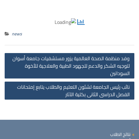
news
st
وفد منظمة الصحة العالمية يزور مستشفيات جامعة أسوان
on
لتوجيه الشكر والدعم للجهود الطبية والعلاجية للأخوة
السودانين
نائب رئيس الجامعة لشئون التعليم والطلاب يتابع إمتحانات
الفصل الدراسى الثانى بكلية الآثار
نتائج الطلاب