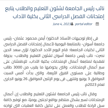
نائب رئيس الجامعة لشئون التعليم والطلاب يتابع
إمتحانات الفصل الدراسى الثانى بكلية الآداب
June 4, 2023
portal editor
فى إطار توجيهات الأستاذ الدكتور/ أيمن محمود عثمان- رئيس
جامعة أسوان- بالمتابعة اليومية لأعمال إمتحانات الفصل الدراسى
الثانى لكليات الجامعة؛
قام اليوم الأحد الدكتور/ لؤى سعد الدين
نصرت- نائب رئيس جامعة أسوان لشئون التعليم والطلاب- بجولة
تفقدية لمتابعة أعمال الإمتحانات بكلية الآداب، للإطمئنان على
سير أعمال الإمتحانات، والتى يخوضها ما يقرب من 3000 طالب
وطالبة على مستوى الفرق الأربعة، والتى بدأت أمس السبت
الموافق 3 يونيو وتنتهى فى يوم الإثنين الموافق 26 يونيو الجارى
لعام 2023م.
وقال نائب رئيس الجامعة لشئون التعليم والطلاب إن أعمال
الإمتحانات تسير بشكل منتظم بواقع لجنتين يوميًا، مع توفير كافة
سبل الراحة للطلاب والعمل على تذليل كافة العقبات التى تواجه