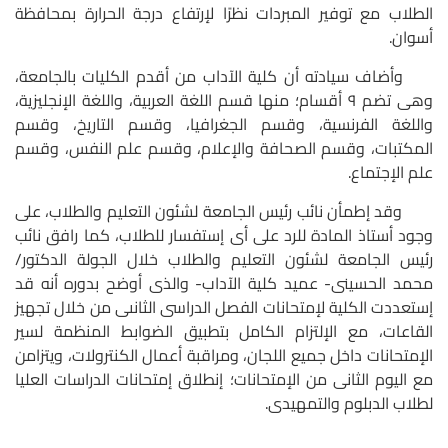
الطلاب مع توفير المبردات نظرًا لإرتفاع درجة الحرارة بمحافظة
أسوان.
وأضاف سيادته أن كلية الآداب من أقدم الكليات بالجامعة،
وهى تضم ٩ أقسام؛ منها قسم اللغة العربية، واللغة الإنجليزية،
واللغة الفرنسية، وقسم الجغرافيا، وقسم التاريخ، وقسم
المكتبات، وقسم الصحافة والإعلام، وقسم علم النفس، وقسم
علم الإجتماع.
وقد إطمأن نائب رئيس الجامعة لشئون التعليم والطلاب، على
وجود أستاذ المادة للرد على أى إستفسار للطلاب، كما رافق نائب
رئيس الجامعة لشئون التعليم والطلاب
خلال الجولة الدكتور/
محمد الحسينى- عميد كلية الآداب- والذى أوضح بدوره أنه قد
إستعددت الكلية لإمتحانات الفصل الدراسى الثانىى من خلال تجهيز
القاعات، مع الإلتزام الكامل بتطبيق الضوابط المنظمة لسير
الإمتحانات داخل جميع اللجان، ومراقبة أعمال الكنترولات، ويتزامن
مع اليوم الثانى من الإمتحانات؛ إنطلاق إمتحانات الدراسات العليا
لطلاب الدبلوم والتمهيدى.