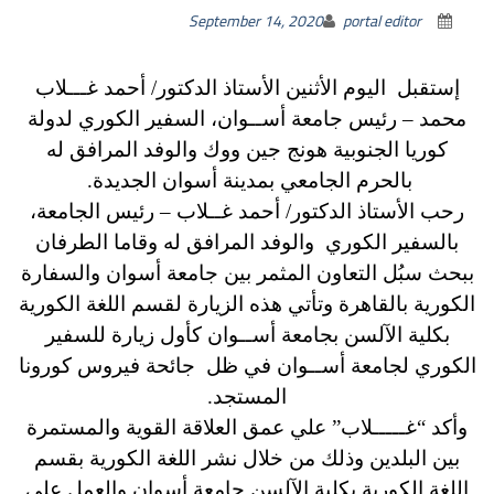
September 14, 2020
portal editor
إستقبل اليوم الأثنين الأستاذ الدكتور/ أحمد غـــلاب
محمد – رئيس جامعة أســوان، السفير الكوري لدولة
كوريا الجنوبية هونج جين ووك والوفد المرافق له
بالحرم الجامعي بمدينة أسوان الجديدة.
رحب الأستاذ الدكتور/ أحمد غــلاب – رئيس الجامعة،
بالسفير الكوري والوفد المرافق له وقاما الطرفان
ببحث سبُل التعاون المثمر بين جامعة أسوان والسفارة
الكورية بالقاهرة وتأتي هذه الزيارة لقسم اللغة الكورية
بكلية الآلسن بجامعة أســوان كأول زيارة للسفير
الكوري لجامعة أســوان في ظل جائحة فيروس كورونا
المستجد.
وأكد “غـــــلاب” علي عمق العلاقة القوية والمستمرة
بين البلدين وذلك من خلال نشر اللغة الكورية بقسم
اللغة الكورية بكلية الآلسن جامعة أسوان والعمل علي