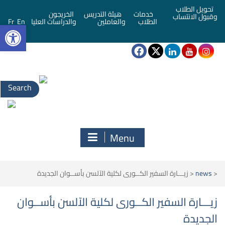
تحويل الطلاب
خدمات
هيئة التدريس
الخريجون
وقبول الانتساب
bar
الطلاب
والعاملين
والدراسات العليا
En
Fr
Search
for:
Menu
<
news
<
زيـــارة السفير الكــورى لكلية الآلسن بأســوان الجديدة
زيـــارة السفير الكــورى لكلية الآلسن بأســوان
الجديدة