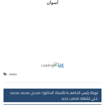
أسوان
news
st
تهنئة رئيس الجامعــة للأستاذ الدكتور/ مجدى محمد محمد
on
عـلي لشغله منصب جديد