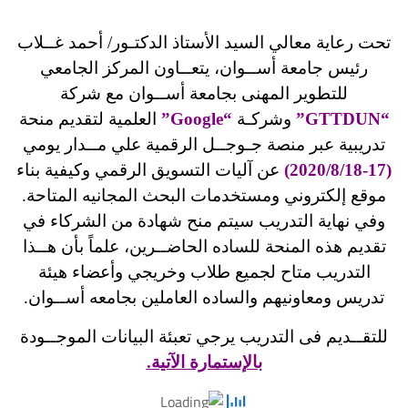
تحت رعاية معالي السيد الأستاذ الدكتـور/ أحمد غــلاب
رئيس جامعة أســوان، يتعــاون المركز الجامعي
للتطوير المهنى بجامعة أســوان مع شركة
“GTTDUN”
وشركـة
“Google”
العلمية لتقديم منحة
تدريبية عبر منصة جـوجــل الرقمية علي مــدار يومي
(17-2020/8/18)
عن آليات التسويق الرقمي وكيفية بناء
موقع إلكتروني ومستخدمات البحث المجانيه المتاحة.
وفي نهاية التدريب سيتم منح شهادة من الشركاء في
تقديم هذه المنحة للساده الحاضــرين،
علماً بأن هــذا
التدريب متاح لجميع طلاب وخريجي وأعضاء هيئة
تدريس ومعاونيهم والساده العاملين بجامعه أســوان.
للتقــديم فى التدريب يرجي تعبئة البيانات الموجــودة
بالإستمارة الآتية.