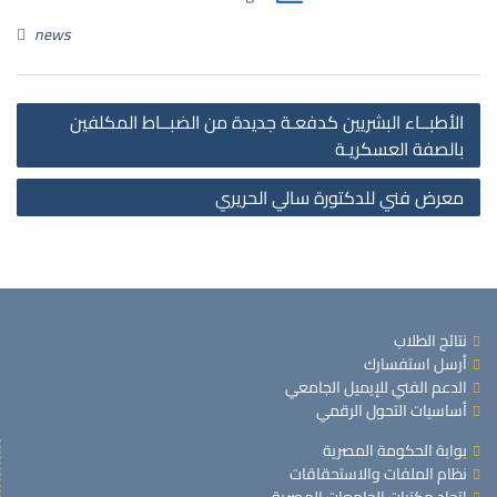
news
st
الأطبــاء البشريين كدفعـة جديدة من الضبــاط المكلفين
on
بالصفة العسكريـة
معرض فني للدكتورة سالي الحريري
نتائج الطلاب
أرسل استفسارك
الدعم الفني للإيميل الجامعي
أساسيات التحول الرقمي
بوابة الحكومة المصرية
نظام الملفات والاستحقاقات
اتحاد مكتبات الجامعات المصرية