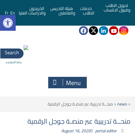
تحويل الطلاب
خدمات
هيئة التدريس
الخريجون
وقبول الانتساب
bar
الطلاب
والعاملين
والدراسات العليا
En
Fr
Search
for:
Menu
<
news
<
منحــة تدريبية عبر منصـة جوجل الرقمية
منحــة تدريبية عبر منصـة جوجل الرقمية
August 16, 2020
portal editor