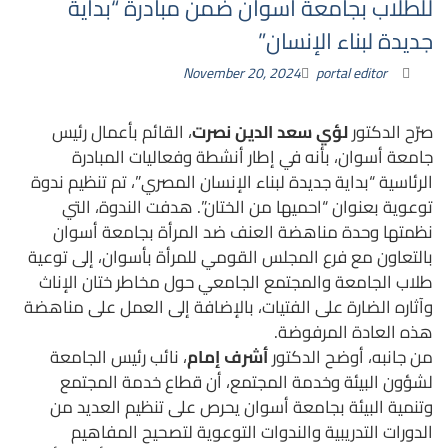
للطلاب بجامعة أسوان ضمن مبادرة “بداية
جديدة لبناء الإنسان”
November 20, 2024
portal editor
صرّح الدكتور
لؤي سعد الدين نصرت
، القائم بأعمال رئيس
جامعة أسوان، بأنه في إطار أنشطة وفعاليات المبادرة
الرئاسية “بداية جديدة لبناء الإنسان المصري”، تم تنظيم ندوة
توعوية بعنوان “احميها من الختان”. هدفت الندوة، التي
نظمتها وحدة مناهضة العنف ضد المرأة بجامعة أسوان
بالتعاون مع فرع المجلس القومي للمرأة بأسوان، إلى توعية
طلاب الجامعة والمجتمع الجامعي حول مخاطر ختان الإناث
وآثاره الضارة على الفتيات، بالإضافة إلى العمل على مناهضة
هذه العادة المرفوضة.
من جانبه، أوضح الدكتور
أشرف إمام
، نائب رئيس الجامعة
لشؤون البيئة وخدمة المجتمع، أن قطاع خدمة المجتمع
وتنمية البيئة بجامعة أسوان يحرص على تنظيم العديد من
الدورات التدريبية والندوات التوعوية لتصحيح المفاهيم