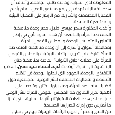
المغلوطة لدى الشباب، وخاصة طلاب الجامعة. وأضاف أن
هذه الفعاليات تهدف إلى رفع مستوى الوعي العام بأهم
القضايا المجتمعية والأسرية، مع التركيز على القضايا البيئية
والمجتمعية المحيطة.
وأكدت الدكتورة
سحر عيسى خليل
، مدير وحدة مناهضة
العنف ضد المرأة بالجامعة، أن هذه الندوة تأتي في إطار
التعاون المثمر بين الوحدة والمجلس القومي للمرأة
بمحافظة أسوان. وأشارت إلى أن وحدة مناهضة العنف ضد
المرأة شاركت في تدريب الرائدات الريفيات بالمجلس القومي
للمرأة على حملات “طرق الأبواب” الخاصة بمناهضة ختان
الإناث. وخلال الندوة، أوضحت
أ.م.د. أسماء سيد حسن
، العضو
التنفيذي بالوحدة، الجهود التي تبذلها الوحدة في تنظيم
الأنشطة والفعاليات المختلفة لنشر التوعية المجتمعية حول
قضايا العنف ضد المرأة، ومن بينها الختان. وشددت على
أهمية تعزيز التعاون مع المجلس القومي للمرأة لنشر الوعي
حول مخاطر هذه العادة المتوارثة وآثارها السلبية، التي غالبًا
ما تُمارس دون إدراك لأضرارها الجسيمة.
من الجدير بالذكر أن تدريب الرائدات الريفيات جرى في مبنى