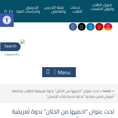
تحويل الطلاب
خدمات
هيئة التدريس
الخريجون
وقبول الانتساب
bar
الطلاب
والعاملين
والدراسات العليا
En
Fr
Search
for:
Menu
<
news
<
تحت عنوان “احميها من الختان” ندوة تعريفية للطلاب بجامعة
أسوان ضمن مبادرة “بداية جديدة لبناء الإنسان”
تحت عنوان “احميها من الختان” ندوة تعريفية