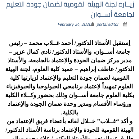
زيــارة لجنة الهيئة القومية لضمان جودة التعليم
لجامعة أســوان
February 24, 2020
portal editor
اِستقبل الأستاذ الدكتور/ أحمد غــلاب محمد – رئيس
جامعة أســوان، والأستاذ الدكتور/ نادي كمال عزير –
مدير مركز ضمان الجودة والاِعتماد بالجامعة، والأستاذ
الدكتور/ عاطف إبراهيم – عميد كلية العلوم، لجنة الهيئة
القومية لضمان جودة التعليم والاِعتماد لزيارتها كلية
العلوم تمهيداً لاِعتماد برنامجي الجيولوجيا والجيوفيزياء
بكلية العلوم جامعة أســوان وذلك بحضور وكــلاء الكلية
ورؤساء الأقسام ومدير وحدة ضمان الجودة والاِعتماد
بالكلية.
و أكد “غــلاب” خــلال لقائه بأعضاء فريق الاِعتماد من
الهيئة القومية للجودة والاِعتماد برئاسة الأستاذ الدكتور/
طارق عبدالمنعم، والأستاذ الدكتور/ علاء محمد سالم –