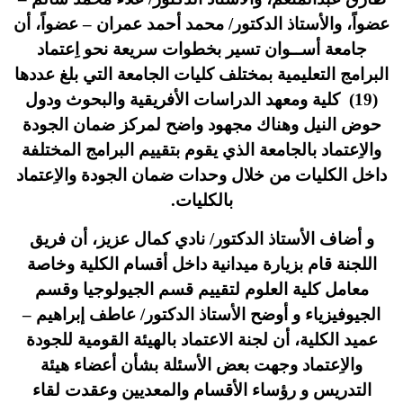
عضواً، والأستاذ الدكتور/ محمد أحمد عمران – عضواً، أن
جامعة أســوان تسير بخطوات سريعة نحو اِعتماد
البرامج التعليمية بمختلف كليات الجامعة التي بلغ عددها
(19) كلية ومعهد الدراسات الأفريقية والبحوث ودول
حوض النيل وهناك مجهود واضح لمركز ضمان الجودة
والاِعتماد بالجامعة الذي يقوم بتقييم البرامج المختلفة
داخل الكليات من خلال وحدات ضمان الجودة والاِعتماد
بالكليات.
و أضاف الأستاذ الدكتور/ نادي كمال عزيز، أن فريق
اللجنة قام بزيارة ميدانية داخل أقسام الكلية وخاصة
معامل كلية العلوم لتقييم قسم الجيولوجيا وقسم
الجيوفيزياء و أوضح الأستاذ الدكتور/ عاطف إبراهيم –
عميد الكلية، أن لجنة الاعتماد بالهيئة القومية للجودة
والاِعتماد وجهت بعض الأسئلة بشأن أعضاء هيئة
التدريس و رؤساء الأقسام والمعديين وعقدت لقاء