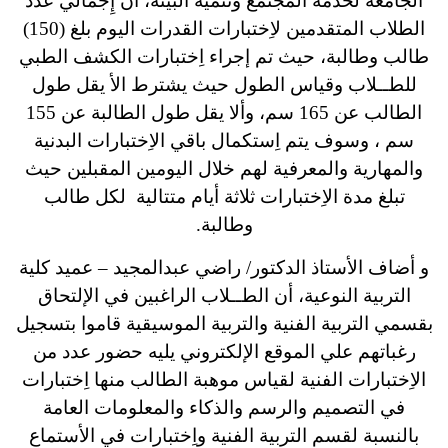
الجامعة لخدمة المجتمع وتنمية البيئة، أن إِجمالي عدد
الطلاب المتقدمين لاِختبارات القدرات اليوم بلغ (150)
طالب وطالبة، حيث تم إجراء اِختبارات الكشف الطبي
للطــلاب وقياس الطول حيث يشترط الأ يقل طول
الطالب عن 165 سم، وألا يقل طول الطالبة عن 155
سم ، وسوف يتم اِستكمال باقي الاِختبارات البدنية
والمهارية والمعرفية لهم خلال اليومين المقبلين حيث
تبلغ مدة الاِختبارات ثلاثة أيام متتالية لكل طالب
وطالبة.
و أضاف الأستاذ الدكتور/ راضي عبدالمجيد – عميد كلية
التربية النوعية، أن الطــلاب الراغبين في الإلتحاق
بقسمي التربية الفنية والتربية الموسيقية قاموا بتسجيل
رغباتهم علي الموقع الإلكتروني يليه حضور عدد من
الاِختبارات الفنية لقياس موهبة الطالب منها اِختبارات
في التصميم والرسم والذكاء والمعلومات العامة
بالنسبة لقسم التربية الفنية واِختبارات في الأستماع