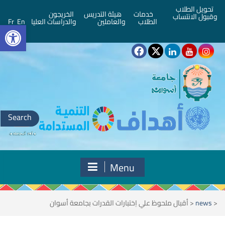
تحويل الطلاب
خدمات
هيئة التدريس
الخريجون
وقبول الانتساب
bar
الطلاب
والعاملين
والدراسات العليا
En
Fr
Search
for:
Menu
<
news
<
أقبال ملحوظ علي اِختبارات القدرات بجامعة أسوان