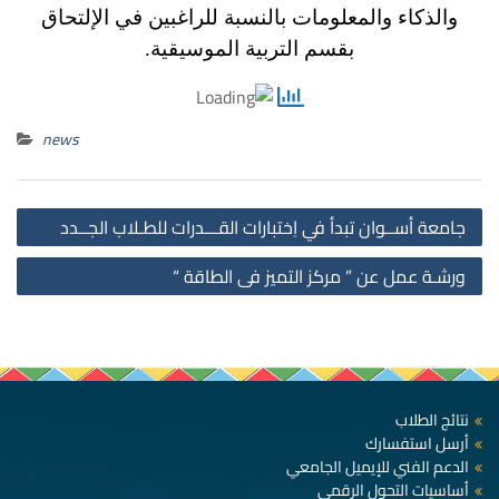
والذكاء والمعلومات بالنسبة للراغبين في الإلتحاق
بقسم التربية الموسيقية.
news
st
جامعة أســوان تبدأ في اِختبارات القـــدرات للطـلاب الجــدد
on
ورشـة عمل عن ” مركز التميز فى الطاقة “
نتائج الطلاب
أرسل استفسارك
الدعم الفني للإيميل الجامعي
أساسيات التحول الرقمي