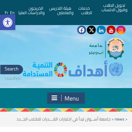
تحويل الطلاب
خدمات
هيئة التدريس
الخريجون
وقبول الانتساب
bar
الطلاب
والعاملين
والدراسات العليا
En
Fr
Search
for:
Menu
<
news
<
جامعة أســوان تبدأ في اِختبارات القـــدرات للطـلاب الجــدد