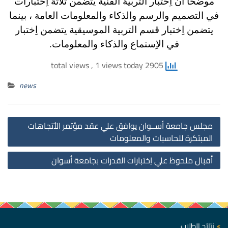
موضحاً أن اِختبار التربية الفنية يتضمن ثلاثة اِختبارات
في التصميم والرسم والذكاء والمعلومات العامة ، بينما
يتضمن اِختبار قسم التربية الموسيقية يتضمن اِختبار
في الاِستماع والذكاء والمعلومات.
, 1 views today
2905 total views
news
st
مجلس جامعة أســوان يوافق علي عقد مؤتمر الأتجاهات
on
المبتكرة للحاسبات والمعلومات
أقبال ملحوظ علي اِختبارات القدرات بجامعة أسوان
نتائج الطلاب