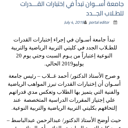
جامعة أســوان تبدأ في اِختبارات القـــدرات
للطـلاب الجــدد
July 4, 2019
portal editor
تبدأ جامعة أسـوان في إجراء اِختبارات القدرات
للطـلاب الجدد في كليتي التربية الرياضية والتربية
النوعية اِعتباراً من يـوم السبت وحتي يوم 20
يوليو2019 الحالي.
و صرح الأستاذ الدكتور/ أحمد غــلاب – رئيس جامعة
أسـوان أن اِختبارات القدرات تبرز المواهب الرياضية
والفنية التي يتميز بها الطلاب وتعكس مدي قدراتهم
علي اِجتياز المقررات الدراسية المتخصصة عند
إلتحاقهم بكليتي التربية الرياضية والتربية النوعية.
حيث أوضح الأستاذ الدكتور/ عبدالرحمن عبدالباسط –