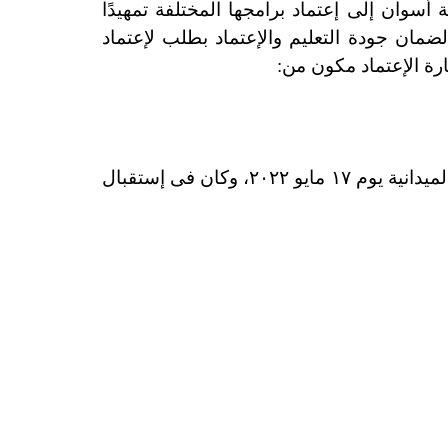
أسوان إلى إعتماد برامجها المختلفة تمهيدًا
 لضمان جودة التعليم والإعتماد بطلب لإعتماد
حيث أنه كانت هناك زيارة إفتراضية عبر شبكات الإنترنت Online يومى ٩ و ١٠ مايو ٢٠٢٢، وكانت الزيارة الميدانية يوم ١٧ مايو ٢٠٢٢، وكان فى إستقبال