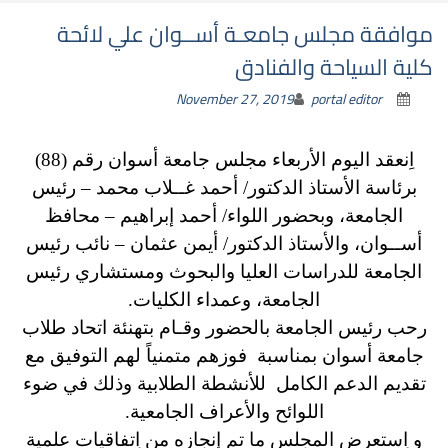
موافقة مجلس جامعـة أســوان علي لائحة
كلية السياحة والفنادق
November 27, 2019
portal editor
اِنعقد اليوم الأربعاء مجلس جامعة أسوان رقم (88)
برئاسة الأستاذ الدكتور/ أحمد غــلاب محمد – رئيس
الجامعة، وبحضور اللواء/ أحمد إبراهيم – محافظ
أســوان، والأستاذ الدكتور/ أيمن عثمان – نائب رئيس
الجامعة للدراسات العليا والبحوث ومستشاري رئيس
الجامعة، وعمداء الكليات.
رحب رئيس الجامعة بالحضور وقـام بتهنئة اتحاد طلاب
جامعة أسوان بمناسبة فوزهم متمنياً لهم التوفيق مع
تقديم الدعم الكامل للأنشطة الطلابية وذلك في ضوء
اللوائح والأعراف الجامعية.
و اِستعرض المجلس ما تم إنجازه من اِتفاقيات علمية