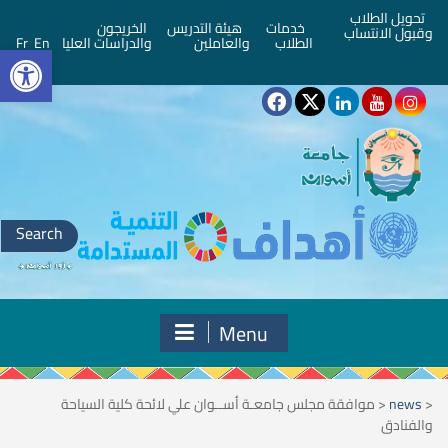
تحويل الطلاب
خدمات
هيئة التدريس
الخريجون
وقبول الانتساب
bar
الطلاب
والعاملين
والدراسات العليا
En
Fr
Search
for:
Menu
<
news
<
موافقة مجلس جامعـة أســوان علي لائحة كلية السياحة
والفنادق