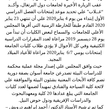
عقب الزيارة الأخيرة لجامعات دول البرتغال، وأكــد
“غــلاب” علي تحديد موعد اِمتحانات الفصل الدراسي
الأول اِبتداء من يوم 4 يناير2020 علي أن تنتهي 23 يناير
2020 القادم طبقاً للخارطة الزمنية التي أقرها المجلس
الأعلي للجامعات والسماح لبعض الكليات أن تبدأ من
يوم 28 ديسمبر 2019 مراعاة لعدد المقرارات الدراسية
الكثيفية وفي كل الأحوال لا يؤدي طلاب كليات الجامعة
اِمتحانات يومي 6/7 يناير2020 مراعاة للأعياد الميلاد
المجيد.
حيث وافق المجلس علي إصدار مجلة عملية محكمة
للدراسات البيئة تصدرعن جامعة أسوان بصفة دورية
تضم كافة الأبحاث المعنية بشئون البيئة والموافقة علي
لائحة كلية السياحة والفنادق تمهيداً لضمها لعدد كليات
الجامعة التي يبلغ عدادها 20 كلية ومعهدالبحوث
والدراسات الإفريقية ودول حوض النيل.
كما تم ترشيح الأستاذ الدكتور/ أحمد إبراهيم درويش –