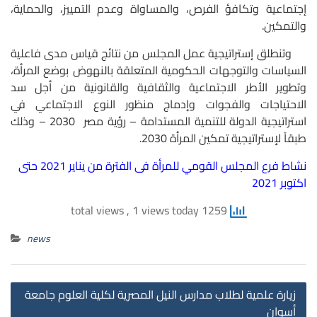
إجتماعية وتكافؤ الفرص، والمساواة وعدم التمييز، والحماية،
والتمكين.
وتنطلق إستراتيجية عمل المجلس من نتائج قياس مدى فاعلية
السياسات والتوجهات الحكومية المتعلقة بالنهوض بوضع المرأة،
وتطوير الأطر الاجتماعية والثقافية والقانونية من أجل سد
الاحتياجات والفجوات وإدماج منظور النوع الاجتماعي في
استراتيجية الدولة للتنمية المستدامة – رؤية مصر 2030 – وذلك
طبقاً لإستراتيجية تمكين المرأة 2030.
نشاط فرع المجلس القومي للمرأة فى الفترة من يناير 2021 حتى
اكتوبر 2021
, 1 views today
1259 total views
news
st
زيارة علمية لطلاب مدارس النيل المصرية لكلية العلوم جامعة
on
أسوان