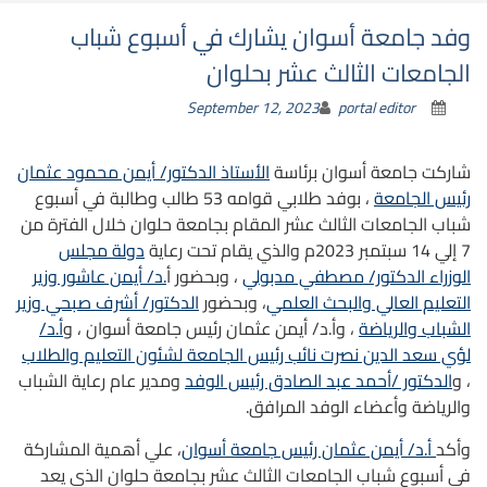
وفد جامعة أسوان يشارك في أسبوع شباب
الجامعات الثالث عشر بحلوان
September 12, 2023
portal editor
شاركت جامعة أسوان برئاسة
الأستاذ الدكتور/ أيمن محمود عثمان
رئيس الجامعة
، بوفد طلابي قوامه 53 طالب وطالبة في أسبوع
شباب الجامعات الثالث عشر المقام بجامعة حلوان خلال الفترة من
7 إلي 14 سبتمبر 2023م والذي يقام تحت رعاية
دولة مجلس
الوزراء الدكتور/ مصطفي مدبولي
، وبحضور أ
.د/ أيمن عاشور وزير
التعليم العالي والبحث العلمي
، وبحضور
الدكتور/ أشرف صبحي وزير
الشباب والرياضة
، وأ.د/ أيمن عثمان رئيس جامعة أسوان ، و
أ.د/
لؤي سعد الدين نصرت نائب رئيس الجامعة لشئون التعليم والطلاب
، و
الدكتور /أحمد عبد الصادق رئيس الوفد
ومدير عام رعاية الشباب
والرياضة وأعضاء الوفد المرافق.
وأكد
أ.د/ أيمن عثمان رئيس جامعة أسوان
، علي أهمية المشاركة
في أسبوع شباب الجامعات الثالث عشر بجامعة حلوان الذي يعد