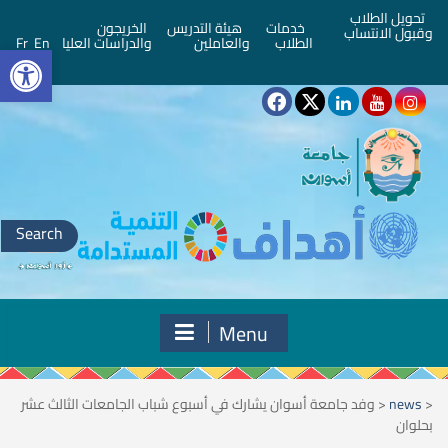
تحويل الطلاب
خدمات
هيئة التدريس
الخريجون
وقبول الانتساب
bar
الطلاب
والعاملين
والدراسات العليا
En
Fr
Search
for:
Menu
<
news
<
وفد جامعة أسوان يشارك في أسبوع شباب الجامعات الثالث عشر
بحلوان