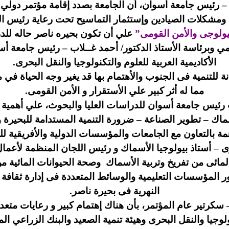
د – رئيس جامعة أسوان، أن الجامعة بصدد إقامة
مؤتمر دولي 
الصيادين وإستثمار التماسيح تحت رعاية رئيس الوزراء في الفترة من
بيولوجى والأمن القومى”
علي أن تكون
بحيره ناصر حاله للدر
علمي وبرئاسة الأستاذ الدكتور/ أحمد غــلاب – رئيس جامعة أ
الأكاديمية العربية للعلوم والتكنولوجيا والنقل البحرى.
للتنمية فى الجنوب والأهتمام بها قد يغير وجه الحياة في 
مما له أثر كبير علي الأستقرار و الأمن القومى.
ئب رئيس جامعة أسوان للدراسات العليا والبحوث، علي أهمية 
– تطوير الصناعة – ضرورة التنمية المستدامة للبحيرة وم
ة بالتعاون مع الجامعات والمؤسسات الدولية والأفريقية ل
ى – أستاذ بيولوجيا الأسماك و رئيس اللجان المنظمة لأعما
المائى من تفريخ وتربية الأسماك وصحة الحيوانات المائية 
ور المؤسسات التعليمية والوسائط المتعددة فى إدارة ثقافة ا
النهرية فى بحيرة ناصر.
سكرتير عام المؤتمر، بأن هناك إهتمام كبير و رعايات متعددة
لوجيا والنقل البحرى وهيئة تنمية الصعيد والبنك الزراعي ا