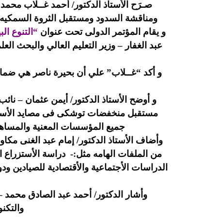
صـرَح الأستاذ الدكتور/ أحمد غــلاب محم
ومناقشة السدود ومستقبل الثروة السمكيه ومشكلات 
و يقام المؤتمر الدولى تحت عنوان
“التنوع ال
عبد الغفار – وزير التعليم العالي والبحث ال
و أكد “غــلاب” علي أن بحيرة ناصر هي ضمانة 
و أوضح الأستاذ الدكتور/ أيمن عثمان – نا
مستقبل منخفضات توشكى فى مصايد الأسماك 
جميع المؤسسات المعنية والمساهم
وأضاف الأستاذ الدكتور/ إمام عبد الغنى مكاو
من الملفات الهامه مثل:- دراسة الأستزراع 
الدراسات الأجتماعية والأقتصادية للصيادين ود
وأشار الدكتور/ أحمد عبد الصادق محمد – 
والتكنو