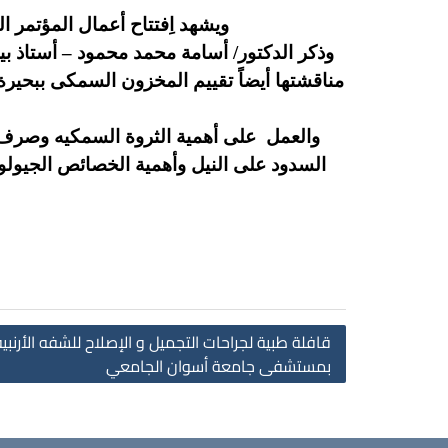
ويشهد اِفتتاح أعمال المؤتمر 
وذكر الدكتور/ أسامة محمد محمود – أستاذ ب
مناقشتها أيضاً تقييم المخزون السمكى ببحيرة 
والعمل على أهمية الثروة السمكيه وصرف الإ
السدود على النيل وأهمية الخصائص الجيولوج
قافلة طبية لجراحات التجميل و الإصلاح للشفه الأر
بمستشفى جامعة أسوان الجامعي