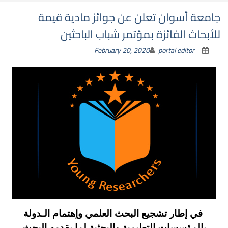
جامعة أسوان تعلن عن جوائز مادية قيمة
للأبحاث الفائزة بمؤتمر شباب الباحثين
February 20, 2020
portal editor
في إطار تشجيع البحث العلمي واِهتمام الـدولة
بالمؤسسات التعليمية والبحثية لما يقدمه البحث