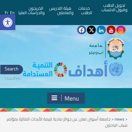
تحويل الطلاب
خدمات
هيئة التدريس
الخريجون
وقبول الانتساب
bar
الطلاب
والعاملين
والدراسات العليا
En
Fr
Search
for:
Menu
<
news
<
جامعة أسوان تعلن عن جوائز مادية قيمة للأبحاث الفائزة بمؤتمر
شباب الباحثين