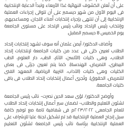
على أن تُعلن الكشوف النهائية غدًا الأربعاء وتبدأ الدعاية الإنتخابية
فى اليوم الأول من شهر ديسمبر على أن تتوالى إجراءات العملية
الإنتخابية إلى أن تنتهى بإجراء إنتخابات أُمناء اللجان، ومساعديهم،
وإنتخاب رئيس الإتحاد ونائب رئيس الإتحاد على مستوى الجامعة
يوم الخميس 8 ديسمبر المقبل.
وأضاف الدكتور/ أيمن عثمان أنه سوف تشهد إنتخابات إتحاد
الطلاب تعيين كلى فى عدد من كليات الجامعة لإنتخابات إتحاد
الطلاب، وهى كليات (الألسن، الآثار، الطب، دار العلوم، الطب
البيطرى، التمريض، الهندسة). كما يتم تعيين جزئى فى بعض
الكليات وهى كليات (الآداب، التربية الرياضية، المعهد الفنى
للتمريض، الحقوق). وتُجرى أعمال إنتخابات إتحاد الطلاب فى باقى
كليات الجامعة.
وأوضح الدكتور/ لؤى سعد الدين نصرت- نائب رئيس الجامعة
لشئون التعليم والطلاب- لضمان سير أعمال إنتخابات إتحاد الطلاب
للعام الجامعى ٢٠٢٣/٢٠٢٢م فى شفافية تامة مع توفير كافة
سبل إنجاح العملية الإنتخابية قد تم تشكيل لجنة عليا للإشراف على
العملية الإنتخابية برئاسة نائب رئيس الجامعة لشئون التعليم