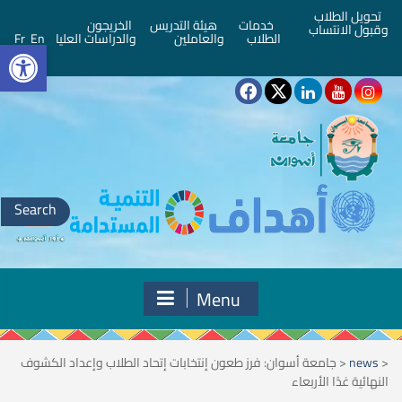
تحويل الطلاب
خدمات
هيئة التدريس
الخريجون
وقبول الانتساب
bar
الطلاب
والعاملين
والدراسات العليا
En
Fr
Search
for:
Menu
<
news
<
جامعة أسوان: فرز طعون إنتخابات إتحاد الطلاب وإعداد الكشوف
النهائية غدًا الأربعاء