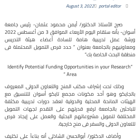
August 3, 2022
portal editor
صرح الأستاذ الدكتور/ أيمن محمود عثمان- رئيس جامعة
أسوان- بأنه ستقام اليوم الأربعاء الموافق 3 من أغسطس 2022
ورشة عمل تدريبية هامة للسادة أعضاء هيئة التدريس
ومعاونيهم بالجامعة بعنوان ” حدد فرص التمويل المحتملة فى
منطقة البحث الخاصة بك”
“Identify Potential Funding Opportunities in your Research
Area “
وذلك تحت إشراف مكتب المنح والتعاون الدولى المعروف
بالجايكو وهو أحد مكونات مجمع تايكو أسوان للتنسيق مع
الهيئات المانحة المحلية والدولية لعقد دورات تدريبية مكثفة
للباحثين بالجامعة لرفع قدرتهم على التقدم لجهات التمويل
المختلفة لتمويل مشروعاتهم البحثية والعمل على إيجاد فرص
للتعاون الدولى والسفر فى منح خارجية.
وأضاف الدكتور/ أبوالحسن الشاذلى أنه بناءاً على تكليف