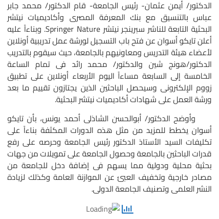
الدكتور/ أيمن عثمان- رئيس الجامعة- قام الدكتور/ محمد جابر
عباس بالتنسيق مع بنك المعرفة المصرى وأكاديميات نيتشر
البحثية التابعة للناشر سبرينجر نيتشر Springer Nature. وبناءاً عليه
أعلن تايكو أسوان عن فتح باب التسجيل لورشة عمل تدريبية أونلاين
لأعضاء هيئة التدريس ومعاونيهم بالجامعة، حيث سيقوم بالتدريب
الدكتور/هونج شين والدكتور/ محمد رائد فى تمام الساعة
الخامسة إلى السابعة مساءاً اليوم الأربعاء أونلاين على تطبيق
زووم الإلكترونى وسيحصل الباحثين الذين يجتازون تقييم ما بعد
ورشة العمل على شهادات أكاديميات نيتشر البحثية.
وأوضح الدكتور/ أبوالحسن الشاذلى أحمد يونس، بأن تايكو
أسوان يخطط للمزيد من مثل هذه الدورات المكثفة بناءاً على
تكليفات السيد الأستاذ الدكتور رئيس الجامعة وحرصه على رفع
قدرات الباحثين بالجامعة وحصول الجامعة على تمويلات من جهات
بحثية محلية ودولية مما يسهم فى إضافة دخل للجامعة من
مصادر خارجية وتخفيف العبئ عن الموازنة العامة وكذلك لزيادة
النشر العلمى وتصنيف الجامعة الدولى.