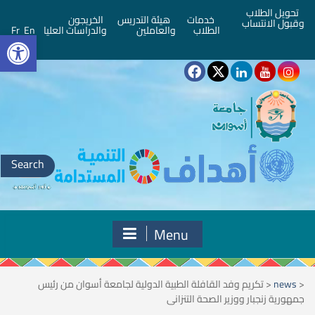
تحويل الطلاب
خدمات
هيئة التدريس
الخريجون
وقبول الانتساب
bar
الطلاب
والعاملين
والدراسات العليا
En
Fr
Search
for:
Menu
<
news
<
تكريم وفد القافلة الطبية الدولية لجامعة أسوان من رئيس
جمهورية زنجبار ووزير الصحة التنزانى