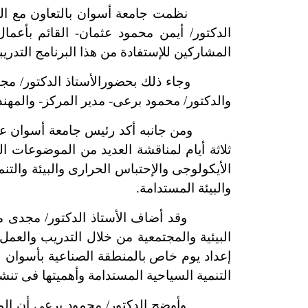
نظمت جامعة أسوان بالتعاون مع المركز ال
الدكتور/ أيمن محمود عثمان- القائم بأعما
المشاركين للإستفادة من هذا البرنامج التدريب
وجاء ذلك بحضورالأستاذ الدكتور/ مجدى م
والدكتور/ محمود برعى- مدير المركز- والمهن
ومن جانبه أكد رئيس جامعة أسوان على أهمية
ثلاثة أيام لمناقشة العديد من الموضوعات ال
الأيكولوجى والإحتباس الحرارى والبيئة والتن
والبيئة المستدامة.
وقد أضاف الأستاذ الدكتور/ مجدى محمد ع
البيئية والمجتمعية من خلال التدريب والعمل
إعداد يوم خاص بالمنطقة الصناعية بأسوان ل
التنمية السياحية المستدامة وأهميتها فى ت
وأوضح الدكتور/ محمود برعى أن المركز يم