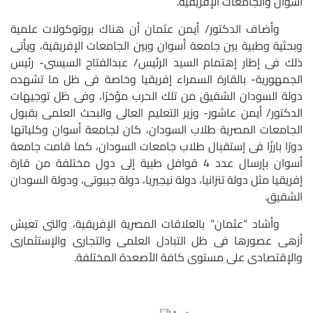
أسوان والجامعات الإفريقية.
وأضاف الدكتور/ أيمن عثمان أن هناك بروتوكولات علمية
وبحثية وطبية بين جامعة أسوان وبين الجامعات الإفريقية، ويأتى
ذلك فى إطار إهتمام السيد الرئيس/ عبدالفتاح السيسى- رئيس
الجمهورية- بالقارة السمراء إفريقيا وخاصة فى ظل ما تشهده
دولة السودان الشقيق من تلك الحرب مؤخرًا، وفى ظل توجيهات
الدكتور/ أيمن عاشور- وزير التعليم العالى والبحث العلمى بقبول
الجامعات المصرية طلاب السودان، كان لجامعة أسوان وكلياتها
دورًا بارزًا فى إستقبال طلاب جامعات السودان، كما قامت جامعة
أسوان بإرسال عدد 4 قوافل طبية إلى دول مختلفة من قارة
إفريقيا مثل دولة تنزانيا، دولة نيجيريا، دولة جيبوتى، ودولة السودان
الشقيق.
وأشاد “عثمان” بالعلاقات المصرية الإفريقية، والتى تعيش
أزهى عصورها فى ظل التبادل العلمى والتجارى والإستثمارى
والإقتصادى على مستوى كافة الأصعدة المختلفة.