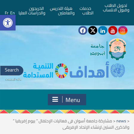
تحويل الطلاب
خدمات
هيئة التدريس
الخريجون
وقبول الانتساب
bar
الطلاب
والعاملين
والدراسات العليا
En
Fr
Search
for:
Menu
<
news
<
مشاركة جامعة أسوان فى فعاليات الإحتفال ” بيوم إفريقيا ”
والذكرى الستين لإنشاء الإتحاد الإفريقى