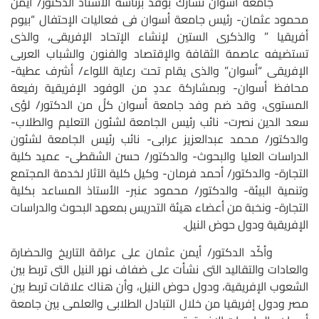
جامعة أسوان تشارك بوفد برئاسة الأستاذ الدكتور/ أيمن
محمود عثمان- رئيس جامعة أسوان فى فعاليات الإحتفال “بيوم
أفريقيا ” والذكرى الستين لإنشاء الإتحاد الإفريقى، والذى
تستضيفه عاصمة الثقافة والإقتصاد والفنون والشباب العربى
الإفريقى “أسوان” والذى يقام تحت رعاية اللواء/ أشرف عطية-
محافظ أسوان- وبمشاركة عددٍ من الوفود الإفريقية رفيعة
المستوى، وقد ضم وفد جامعة أسوان كلُ من الدكتور/ لؤى
سعد الدين نصرت- نائب رئيس الجامعة لشئون التعليم والطلاب-
والدكتور/ محمد عبدالعزيز عرابى- نائب رئيس الجامعة لشئون
الدراسات العليا والبحوث- والدكتور/ حسن الشقطى- عميد كلية
التجارة- والدكتور/ أحمد فرمان- وكيل كلية الآثار لخدمة المجتمع
وتنمية البيئة- والدكتور/ محمود عنبر- الأستاذ المساعد بكلية
التجارة- ونخبة من أعضاء هيئة التدريس بمعهد البحوث والدراسات
الإفريقية ودول حوض النيل.
وأكّد الدكتور/ أيمن عثمان على عراقة التاريخ والحضارة
والعادات والتقاليد التى نشأت على ضفاف نهر النيل التى تربط بين
الشعوب الإفريقية، ودول حوض النيل، وأن هناك علاقات تربط بين
مصر ودول إفريقيا من خلال التبادل الطلابى والعلمى بين جامعة